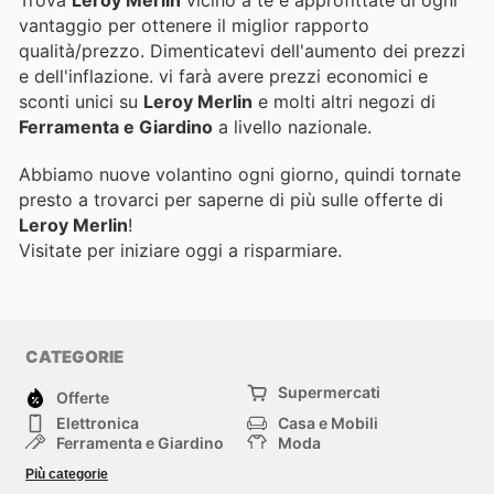
Trova
Leroy Merlin
vicino a te e approfittate di ogni
vantaggio per ottenere il miglior rapporto
qualità/prezzo. Dimenticatevi dell'aumento dei prezzi
e dell'inflazione.
vi farà avere prezzi economici e
sconti unici su
Leroy Merlin
e molti altri negozi di
Ferramenta e Giardino
a livello nazionale.
Abbiamo nuove volantino ogni giorno, quindi tornate
presto a trovarci per saperne di più sulle offerte di
Leroy Merlin
!
Visitate
per iniziare oggi a risparmiare.
CATEGORIE
Supermercati
Offerte
Elettronica
Casa e Mobili
Ferramenta e Giardino
Moda
Salute e Bellezza
Sport e tempo libero
Più categorie
Bambini e Neonati
Animali Domestici