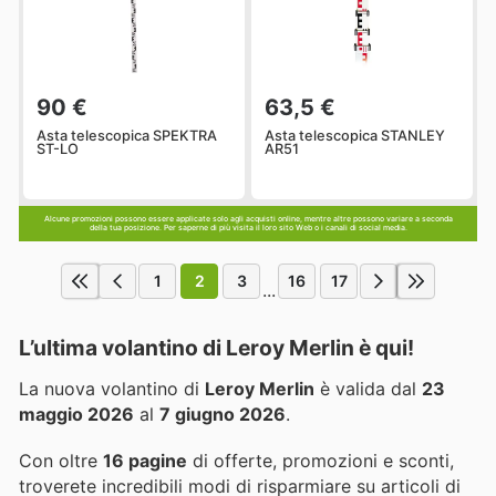
90 €
63,5 €
Asta telescopica SPEKTRA
Asta telescopica STANLEY
ST-LO
AR51
Alcune promozioni possono essere applicate solo agli acquisti online, mentre altre possono variare a seconda
della tua posizione. Per saperne di più visita il loro sito Web o i canali di social media.
1
2
3
16
17
...
L’ultima volantino di Leroy Merlin è qui!
La nuova volantino di
Leroy Merlin
è valida dal
23
maggio 2026
al
7 giugno 2026
.
Con oltre
16 pagine
di offerte, promozioni e sconti,
troverete incredibili modi di risparmiare su articoli di