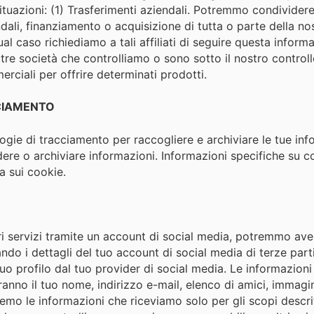
ituazioni: (1) Trasferimenti aziendali. Potremmo condividere 
ndali, finanziamento o acquisizione di tutta o parte della nos
ual caso richiediamo a tali affiliati di seguire questa informa
 altre società che controlliamo o sono sotto il nostro cont
rciali per offrire determinati prodotti.
CCIAMENTO
ogie di tracciamento per raccogliere e archiviare le tue in
re o archiviare informazioni. Informazioni specifiche su co
a sui cookie.
tri servizi tramite un account di social media, potremmo ave
izzando i dettagli del tuo account di social media di terze p
tuo profilo dal tuo provider di social media. Le informazio
anno il tuo nome, indirizzo e-mail, elenco di amici, immagin
emo le informazioni che riceviamo solo per gli scopi descrit