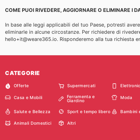
COME PUOI RIVEDERE, AGGIORNARE O ELIMINARE I 
In base alle leggi applicabili del tuo Paese, potresti aver
eliminarle in alcune circostanze. Per richiedere di riveder
hello+it@weare365.io. Risponderemo alla tua richiesta en
CATEGORIE
Offerte
Supermercati
Elettroni
Ferramenta e
Casa e Mobili
Moda
Giardino
Salute e Bellezza
Sport e tempo libero
Bambini 
Animali Domestici
Altri