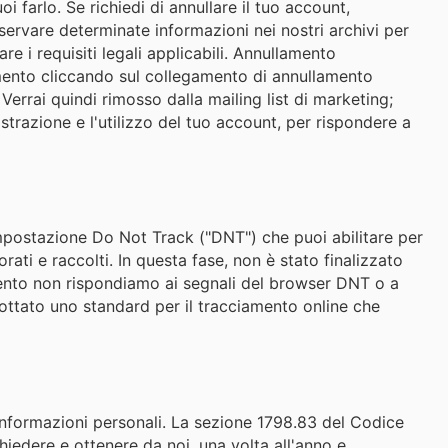
 farlo. Se richiedi di annullare il tuo account,
ervare determinate informazioni nei nostri archivi per
are i requisiti legali applicabili. Annullamento
 momento cliccando sul collegamento di annullamento
 Verrai quindi rimosso dalla mailing list di marketing;
strazione e l'utilizzo del tuo account, per rispondere a
impostazione Do Not Track ("DNT") che puoi abilitare per
ati e raccolti. In questa fase, non è stato finalizzato
ento non rispondiamo ai segnali del browser DNT o a
ottato uno standard per il tracciamento online che
ue informazioni personali. La sezione 1798.83 del Codice
chiedere e ottenere da noi, una volta all'anno e