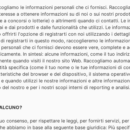
cogliamo le informazioni personali che ci fornisci. Raccogli
teresse a ottenere informazioni su di noi o sui nostri prodot
e a concorsi o lotterie) o altrimenti quando ci contatti. L
fai e dai prodotti e dalle funzionalità che utilizzi. Le info
frirti l'opzione di registrarti con noi utilizzando i dettag
 di registrarti in questo modo, raccoglieremo le informazio
ni personali che ci fornisci devono essere vere, complete e 
amente. In sintesi: alcune informazioni, come il tuo indirizz
te quando visiti il ​​nostro sito Web. Raccogliamo automati
ntità specifica (come il tuo nome o le tue informazioni di c
ratteristiche del browser e del dispositivo, il sistema operativ
e e quando utilizzi le nostre informazioni e altre informazi
del nostro e per i nostri scopi interni di reporting e anal
UALCUNO?
 consenso, per rispettare le leggi, per fornirti servizi, per 
che abbiamo in base alla seguente base giuridica: Più speci