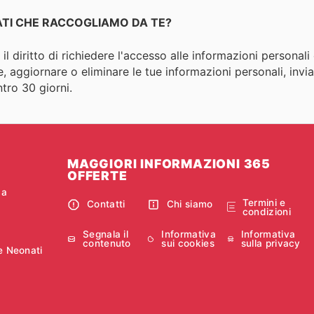
DATI CHE RACCOGLIAMO DA TE?
e il diritto di richiedere l'accesso alle informazioni persona
e, aggiornare o eliminare le tue informazioni personali, invia
tro 30 giorni.
MAGGIORI INFORMAZIONI 365
OFFERTE
ca
Termini e
Contatti
Chi siamo
condizioni
Segnala il
Informativa
Informativa
contenuto
sui cookies
sulla privacy
e Neonati