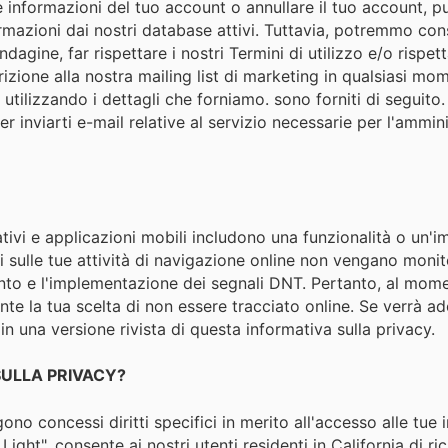
informazioni del tuo account o annullare il tuo account, puoi
rmazioni dai nostri database attivi. Tuttavia, potremmo cons
ndagine, far rispettare i nostri Termini di utilizzo e/o rispett
iscrizione alla nostra mailing list di marketing in qualsiasi
 utilizzando i dettagli che forniamo. sono forniti di seguito.
inviarti e-mail relative al servizio necessarie per l'ammini
ivi e applicazioni mobili includono una funzionalità o un'
i sulle tue attività di navigazione online non vengano monitor
nto e l'implementazione dei segnali DNT. Pertanto, al mom
 la tua scelta di non essere tracciato online. Se verrà ad
in una versione rivista di questa informativa sulla privacy.
 SULLA PRIVACY?
engono concessi diritti specifici in merito all'accesso alle t
ight", consente ai nostri utenti residenti in California di ri