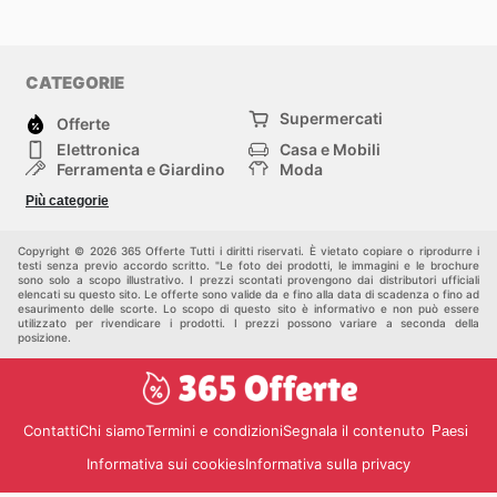
migliori articoli ai migliori prezzi.
Qui può controllare e confrontare i prezzi delle
CATEGORIE
marche più popolari e trovare sconti validi oggi
Supermercati
stesso. Controlla dove puoi trovare l'articolo che ti
Offerte
piace tanto senza investire troppo e trova quello che
Elettronica
Casa e Mobili
Ferramenta e Giardino
Moda
ti serve per praticare con piacere il tuo sport
Salute e Bellezza
Sport e tempo libero
preferito. Anche se non ti consideri uno sportivo],
Più categorie
Bambini e Neonati
Animali Domestici
puoi trovare abbigliamento e scarpe ergonomiche
Altri
molto buone che ti permetteranno di vivere la tua
Copyright © 2026 365 Offerte Tutti i diritti riservati. È vietato copiare o riprodurre i
testi senza previo accordo scritto. "Le foto dei prodotti, le immagini e le brochure
quotidianità con più comodità e con un look migliore.
sono solo a scopo illustrativo. I prezzi scontati provengono dai distributori ufficiali
elencati su questo sito. Le offerte sono valide da e fino alla data di scadenza o fino ad
esaurimento delle scorte. Lo scopo di questo sito è informativo e non può essere
Da Offerte 365, abbiamo cataloghi dei negozi di
utilizzato per rivendicare i prodotti. I prezzi possono variare a seconda della
posizione.
marca e di altri grandi magazzini che offrono articoli
sportivi, così è più veloce per te trovare quello che ti
serve, confrontare i prezzi e pianificare il tuo
acquisto. I nostri cataloghi sono aggiornati
Contatti
Chi siamo
Termini e condizioni
Segnala il contenuto
Paesi
regolarmente in modo da avere sempre accesso alle
Informativa sui cookies
Informativa sulla privacy
offerte attuali e poter approfittare a pieno delle