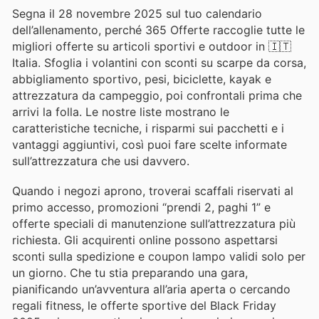
Segna il 28 novembre 2025 sul tuo calendario
dell’allenamento, perché 365 Offerte raccoglie tutte le
migliori offerte su articoli sportivi e outdoor in 🇮🇹
Italia. Sfoglia i volantini con sconti su scarpe da corsa,
abbigliamento sportivo, pesi, biciclette, kayak e
attrezzatura da campeggio, poi confrontali prima che
arrivi la folla. Le nostre liste mostrano le
caratteristiche tecniche, i risparmi sui pacchetti e i
vantaggi aggiuntivi, così puoi fare scelte informate
sull’attrezzatura che usi davvero.
Quando i negozi aprono, troverai scaffali riservati al
primo accesso, promozioni “prendi 2, paghi 1” e
offerte speciali di manutenzione sull’attrezzatura più
richiesta. Gli acquirenti online possono aspettarsi
sconti sulla spedizione e coupon lampo validi solo per
un giorno. Che tu stia preparando una gara,
pianificando un’avventura all’aria aperta o cercando
regali fitness, le offerte sportive del Black Friday