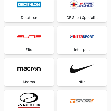
Decathlon
DF Sport Specialist
Elite
Intersport
Macron
Nike