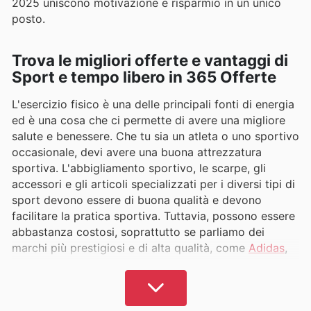
2025 uniscono motivazione e risparmio in un unico
posto.
Trova le migliori offerte e vantaggi di
Sport e tempo libero in 365 Offerte
L'esercizio fisico è una delle principali fonti di energia
ed è una cosa che ci permette di avere una migliore
salute e benessere. Che tu sia un atleta o uno sportivo
occasionale, devi avere una buona attrezzatura
sportiva. L'abbigliamento sportivo, le scarpe, gli
accessori e gli articoli specializzati per i diversi tipi di
sport devono essere di buona qualità e devono
facilitare la pratica sportiva. Tuttavia, possono essere
abbastanza costosi, soprattutto se parliamo dei
marchi più prestigiosi e di alta qualità, come
Adidas
,
Nike
,
Decathlon
e molti altri.
Lo sport e l'esercizio fisico non dovrebbero essere
inaccessibili. Da Offerte 365, riuniamo per voi i