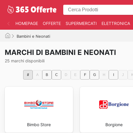
HOMEPAGE
OFFERTE
SUPERMERCATI
ELETTRONICA
Bambini e Neonati
MARCHI DI BAMBINI E NEONATI
25 marchi disponibili
#
A
B
C
D
E
F
G
H
I
J
Bimbo Store
Borgione