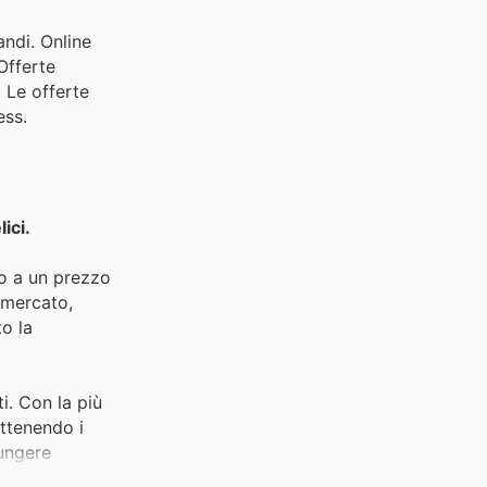
andi. Online
Offerte
 Le offerte
ess.
ici.
tto a un prezzo
 mercato,
o la
i. Con la più
ottenendo i
iungere
uoi negozi