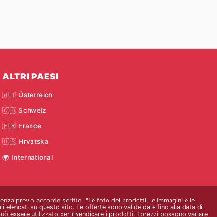
dere troppo.
ne. Questa
ua casa. Puoi
ti la
a vasta gamma
ALTRI PAESI
🇦🇹 Österreich
er divertirsi,
🇨🇭 Schweiz
🇫🇷 France
🇭🇷 Hrvatska
🌍 International
 senza previo accordo scritto. "Le foto dei prodotti, le immagini e le
i elencati su questo sito. Le offerte sono valide da e fino alla data di
ò essere utilizzato per rivendicare i prodotti. I prezzi possono variare