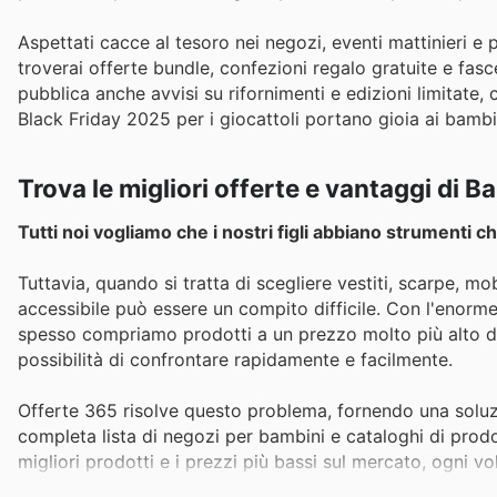
Aspettati cacce al tesoro nei negozi, eventi mattinieri e p
troverai offerte bundle, confezioni regalo gratuite e fasc
pubblica anche avvisi su rifornimenti e edizioni limitate
Black Friday 2025 per i giocattoli portano gioia ai bambin
Trova le migliori offerte e vantaggi di 
Tutti noi vogliamo che i nostri figli abbiano strumenti ch
Tuttavia, quando si tratta di scegliere vestiti, scarpe, mob
accessibile può essere un compito difficile. Con l'enorm
spesso compriamo prodotti a un prezzo molto più alto d
possibilità di confrontare rapidamente e facilmente.
Offerte 365 risolve questo problema, fornendo una soluzio
completa lista di negozi per bambini e cataloghi di prodott
migliori prodotti e i prezzi più bassi sul mercato, ogni v
vantaggi con ogni acquisto che fate e ottenere premi unici.