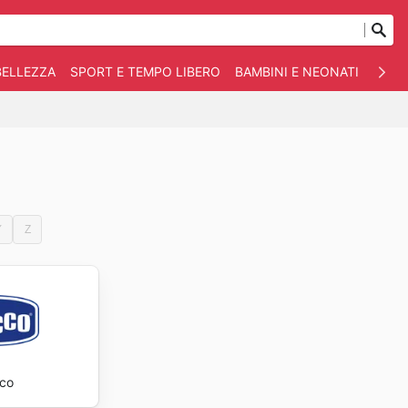
BELLEZZA
SPORT E TEMPO LIBERO
BAMBINI E NEONATI
ANIM
Y
Z
cco