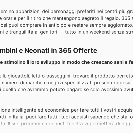
ersino apparizioni dei personaggi preferiti nei centri più gr
e orarie per il ritiro che mantengono segreto il regalo. 365 
, così puoi comprare in anticipo e restare sempre aggiornato.
i e tranquillità ai genitori — tutto in un weekend senza str
Bambini e Neonati in 365 Offerte
e stimolino il loro sviluppo in modo che crescano sani e fel
ili, giocattoli, letti o passeggini, trovare il prodotto perfe
e numero di marche e negozi specializzati presenti oggi sul
i quello che avremmo potuto pagare se solo avessimo avut
ne intelligente ed economica per fare tutti i vostri acquist
i in Italia, puoi fare tutti i tuoi acquisti sapendo che stai 
olta. Il suo programma di punti fedeltà vi permetterà di agg
 Con il suo sistema di ricerca e di filtri, potrai trovare i t