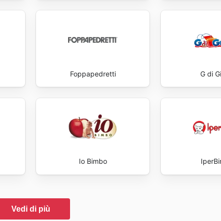
Foppapedretti
G di G
Io Bimbo
IperB
Vedi di più