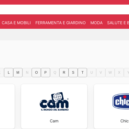
CASA E MOBILI
FERRAMENTA E GIARDINO
MODA
SALUTE E 
K
L
M
N
O
P
Q
R
S
T
U
V
W
X
Cam
Chi