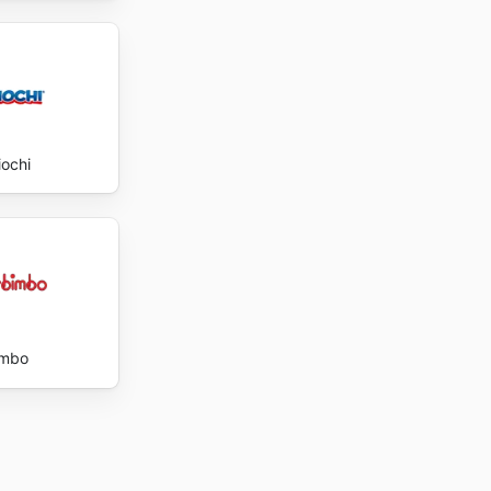
iochi
imbo