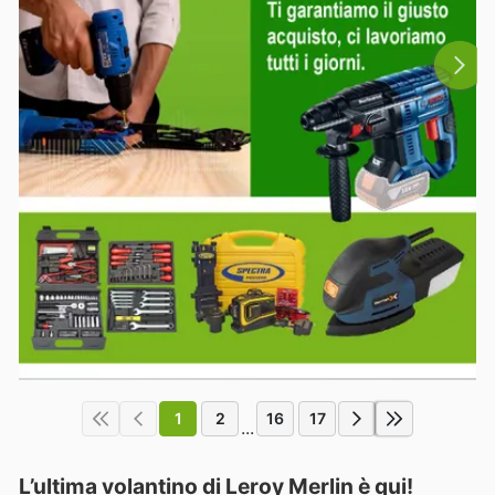
1
2
16
17
...
L’ultima volantino di Leroy Merlin è qui!