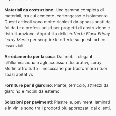
Materiali da costruzione
: Una gamma completa di
materiali, tra cui cemento, cartongesso e isolamento.
Questi articoli sono molto richiesti da appassionati del
fai da te e professionisti per progetti di costruzione e
ristrutturazione. Approfitta delle *
offerte Black Friday
Leroy Merlin
per scoprire le offerte su questi articoli
essenziali.
Arredamento per la casa
: Dai mobili eleganti
all'illuminazione e agli accessori decorativi, Leroy
Merlin offre tutto il necessario per trasformare i tuoi
spazi abitativi.
Forniture per il giardino
: Piante, terriccio, attrezzi da
giardino e mobili da esterno.
Soluzioni per pavimenti
: Piastrelle, pavimenti laminati
e in vinile sono tra i prodotti più apprezzati dai clienti.