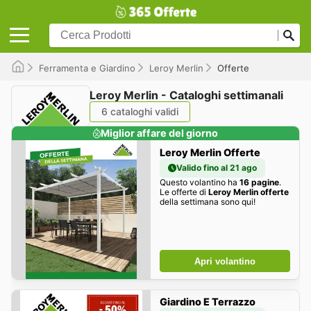
Ferramenta e Giardino
Leroy Merlin
Offerte
Leroy Merlin - Cataloghi settimanali
6 cataloghi validi
Miglior affare del giorno
Leroy Merlin Offerte
Valido fino al 21 ago
Questo volantino ha
16 pagine
.
Le offerte di
Leroy Merlin offerte
della settimana sono qui!
Apri volantino
Giardino E Terrazzo