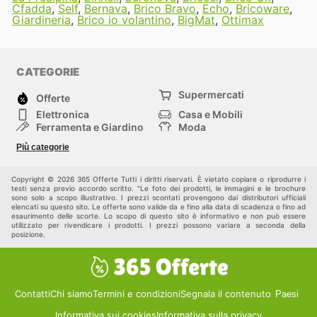
Cfadda
,
Self
,
Bernava
,
Brico Bravo
,
Echo
,
Bricoware
,
Giardineria
,
Brico io volantino
,
BigMat
,
Ottimax
CATEGORIE
Supermercati
Offerte
Elettronica
Casa e Mobili
Ferramenta e Giardino
Moda
Salute e Bellezza
Sport e tempo libero
Più categorie
Bambini e Neonati
Animali Domestici
Altri
Copyright © 2026 365 Offerte Tutti i diritti riservati. È vietato copiare o riprodurre i
testi senza previo accordo scritto. "Le foto dei prodotti, le immagini e le brochure
sono solo a scopo illustrativo. I prezzi scontati provengono dai distributori ufficiali
elencati su questo sito. Le offerte sono valide da e fino alla data di scadenza o fino ad
esaurimento delle scorte. Lo scopo di questo sito è informativo e non può essere
utilizzato per rivendicare i prodotti. I prezzi possono variare a seconda della
posizione.
Contatti
Chi siamo
Termini e condizioni
Segnala il contenuto
Paesi
Informativa sui cookies
Informativa sulla privacy