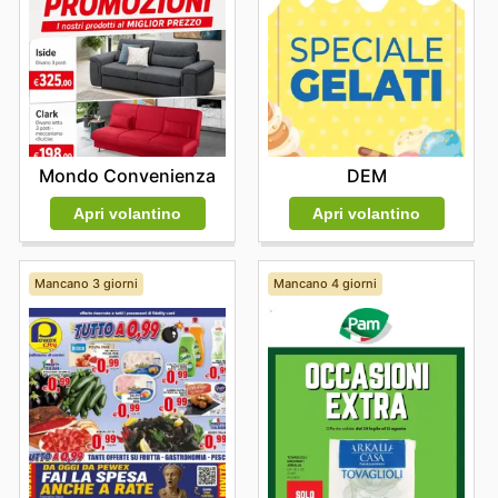
Mondo Convenienza
DEM
Apri volantino
Apri volantino
Mancano 3 giorni
Mancano 4 giorni