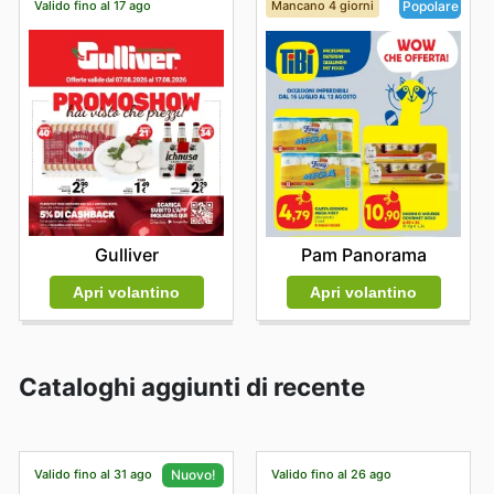
Valido fino al 17 ago
Mancano 4 giorni
Popolare
Gulliver
Pam Panorama
Apri volantino
Apri volantino
Cataloghi aggiunti di recente
Valido fino al 31 ago
Valido fino al 26 ago
Nuovo!