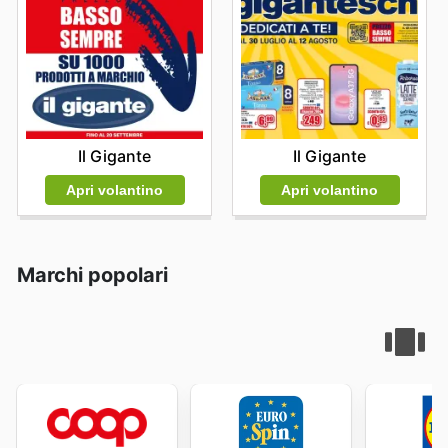
Il Gigante
Il Gigante
Apri volantino
Apri volantino
Marchi popolari