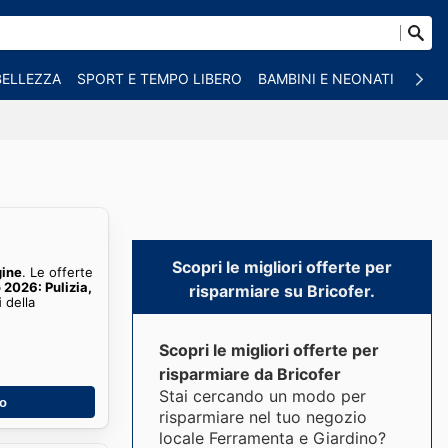
BELLEZZA
SPORT E TEMPO LIBERO
BAMBINI E NEONATI
ANIM
Scopri le migliori offerte per
gine
. Le offerte
 2026: Pulizia,
risparmiare su Bricofer.
i
della
Scopri le migliori offerte per
risparmiare da Bricofer
Stai cercando un modo per
no
risparmiare nel tuo negozio
locale Ferramenta e Giardino?