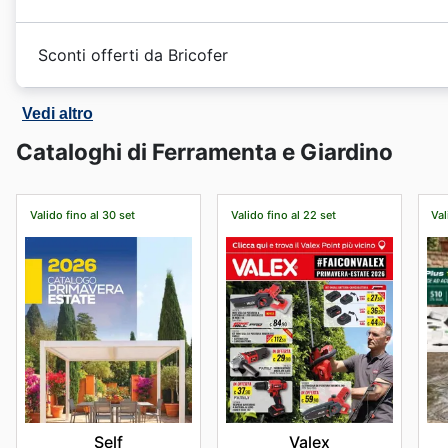
clou come
Halloween
,
Black Friday
e
Cyber Monday
su un'innovativa struttura di affiliazione che si rivelò
brochure
online ti permetterà di scoprire tutte le
offe
sua egemonia sul mercato italiano di bricolage.
Bricofer si afferma come punto di riferimento in Italia
anche gli
orari di apertura
e le opzioni di
ritiro in ne
Sconti offerti da Bricofer
incrollabile dedizione alla qualità e alla piena soddisf
assortimento vasto e accuratamente selezionato di march
Su
Offerte 365
trovi tutti i cataloghi e le brochure di
garantisce ai consumatori un'ampia scelta e la certezz
Vedi altro
catena. Trova il modo di risparmiare sul web e nelle fili
specifica esigenza, dal bricolage domestico ai grandi 
Cataloghi di Ferramenta e Giardino
Gli opuscoli e i cataloghi contengono le migliori promoz
Tra i marchi di punta che arricchiscono il catalogo B
oggi nei negozi. Per controllare gli ultimi prezzi si può
eccellente rapporto qualità-prezzo, amati e scelti con 
riflette nella selezione di prodotti che spaziano dall'ut
Valido fino al 30 set
Valido fino al 22 set
Val
soluzioni per la casa e il fai-da-te. I clienti possono 
promozioni settimanali, i volantini distribuiti e i catalo
campagne promozionali esclusive.
Scegliere Bricofer significa beneficiare di prezzi sempre
costante di promozioni dedicate ai marchi più apprezza
ultimissime offerte disponibili sul sito web, tenendosi
tempo limitato per non perdere alcuna opportunità di ri
Trova i tuoi marchi preferiti da Bricofer: scopri oggi st
Self
Valex