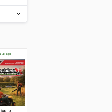
are la
llando
sua
oprire un
fferta
di questa
ni
isponibili
e un
r.it/
 si
, fino a
al 31 ago
do le
o
 le
mozioni a
rico Io