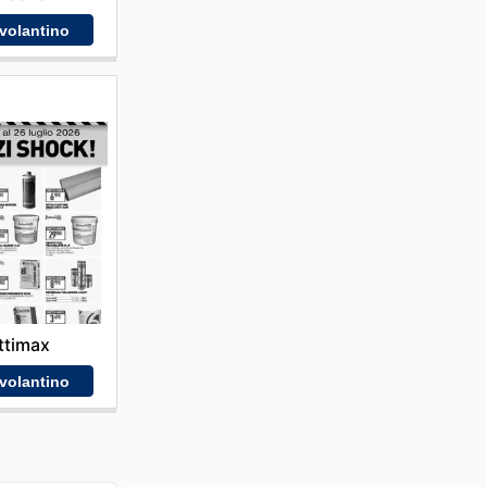
 volantino
ttimax
 volantino