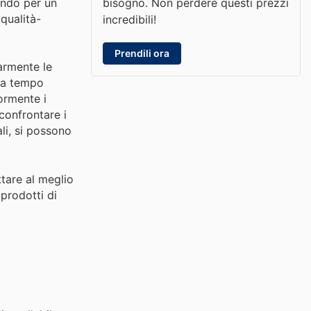
bisogno. Non perdere questi prezzi
ando per un
qualità-
incredibili!
Prendili ora
larmente le
i a tempo
iormente i
confrontare i
ali, si possono
ttare al meglio
prodotti di