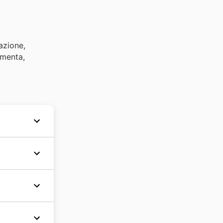
azione,
amenta,
creazione
uppo
rti
 grado di
ione
, la
tagioni
 mercato e
sta
e le date
 basato
a Italia.