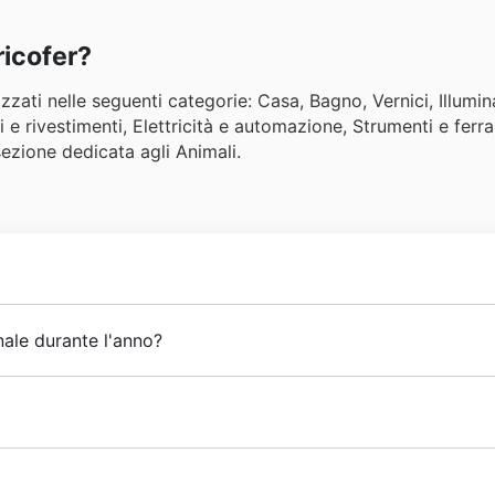
ricofer?
zati nelle seguenti categorie: Casa, Bagno, Vernici, Illumin
 e rivestimenti, Elettricità e automazione, Strumenti e ferr
sezione dedicata agli Animali.
Pulcinelli iniziò l'attività commerciale aprendo una piccola
nale durante l'anno?
 ha raggiunto risultati significativi che hanno portato alla 
cente domanda dei clienti, l'azienda decise di creare un gr
eventi di vendita stagionale durante tutto l'anno per offri
nuova potenza commerciare formatasi dal progetto, erano in
ni
. Potrai trovare offerte speciali per la
Festa della Liberaz
danno
. Oltre a questi, Bricofer propone sconti legati alle s
gli di Aldo, Massimo Pulcinelli, intuì tutto il potenziale del
icolage
, specializzata nella commercializzazione di una va
uola, i
saldi autunnali
e i
saldi invernali
. Tieni d'occhio anch
io. Nacque così un nuovo modello di business per
Bricofer
,
a opera commercialmente attraverso le sue 120 filiali in tutt