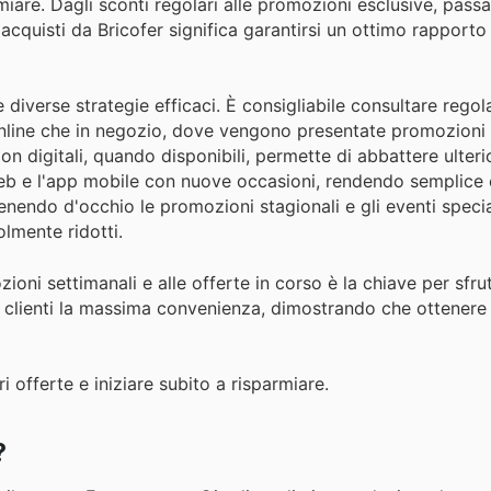
are. Dagli sconti regolari alle promozioni esclusive, pass
acquisti da Bricofer significa garantirsi un ottimo rapporto 
e diverse strategie efficaci. È consigliabile consultare rego
ia online che in negozio, dove vengono presentate promozion
pon digitali, quando disponibili, permette di abbattere ulter
web e l'app mobile con nuove occasioni, rendendo semplice 
 tenendo d'occhio le promozioni stagionali e gli eventi speci
olmente ridotti.
zioni settimanali e alle offerte in corso è la chiave per sfru
ri clienti la massima convenienza, dimostrando che ottenere 
ri offerte e iniziare subito a risparmiare.
?