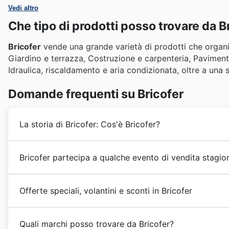
Vedi altro
Che tipo di prodotti posso trovare da B
Bricofer
vende una grande varietà di prodotti che organiz
Giardino e terrazza, Costruzione e carpenteria, Pavimenti
Idraulica, riscaldamento e aria condizionata, oltre a una 
Domande frequenti su Bricofer
La storia di Bricofer: Cos'è Bricofer?
La storia di
Bricofer
risale agli anni '79, quando Aldo 
Bricofer partecipa a qualche evento di vendita stagio
ferramenta a Roma. Con il passare degli anni, l'attività
di un gruppo. Fu così che nel 1987, a causa della cres
Certamente, Bricofer partecipa attivamente a numerosi 
d'acquisto composto da rivenditori che, grazie alla 
Offerte speciali, volantini e sconti in Bricofer
incredibili
sconti settimanali
e
promozioni sui volanti
ottenere condizioni interessanti dai fornitori.
Festa dei Lavoratori
, e ovviamente per
Natale
e
Capo
Il 1989 fu l'anno che segnò l'azienda, poiché uno dei fi
Bricofer
è un'azienda italiana leader nel settore del
br
come le
Saldi Primaverili
, le offerte per il rientro a sc
seppe riorientare la direzione commerciale del march
Quali marchi posso trovare da Bricofer?
gamma di prodotti per il settore del fai da te. L'aziend