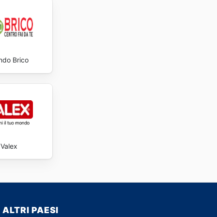
do Brico
Valex
ALTRI PAESI