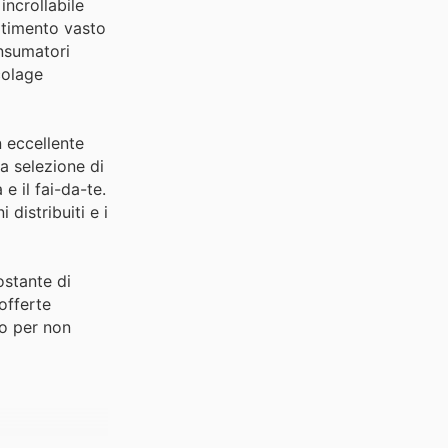
incrollabile
ortimento vasto
onsumatori
colage
n eccellente
la selezione di
e il fai-da-te.
distribuiti e i
ostante di
offerte
to per non