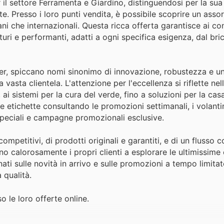
 il settore Ferramenta e Giardino, distinguendosi per la sua 
nte. Presso i loro punti vendita, è possibile scoprire un ass
iani che internazionali. Questa ricca offerta garantisce ai c
uri e performanti, adatti a ogni specifica esigenza, dal bri
ofer, spiccano nomi sinonimo di innovazione, robustezza e u
vasta clientela. L'attenzione per l'eccellenza si riflette nel
ai sistemi per la cura del verde, fino a soluzioni per la casa 
 etichette consultando le promozioni settimanali, i volantini 
e speciali e campagne promozionali esclusive.
ompetitivi, di prodotti originali e garantiti, e di un flusso c
o calorosamente i propri clienti a esplorare le ultimissime 
ati sulle novità in arrivo e sulle promozioni a tempo limita
 qualità.
o le loro offerte online.