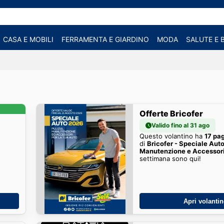
CASA E MOBILI
FERRAMENTA E GIARDINO
MODA
SALUTE E 
Offerte Bricofer
Valido fino al 31 ago
Questo volantino ha
17 pa
di
Bricofer - Speciale Auto
Manutenzione e Accessor
settimana sono qui!
Apri volanti