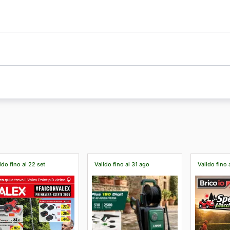
a, ospita spesso eventi e promozioni stagionali durante tutto
ignificativo
, aprendo la strada al concetto di negozi di gra
a casa e articoli per il giardino, tutto sotto lo stesso tet
to attesi da Leroy Merlin, dove i clienti possono usufruire di
oluzioni complete per progetti fai da te, Leroy Merlin si è 
ricolage
,
edilizia
,
decorazione
e giardinaggio, che offre un
lettrodomestici a prodotti per il giardinaggio ed elettroni
 ristrutturazione
. Da utensili e materiali da costruzione a d
ze di shopping. Leroy Merlin annuncia spesso le sue promozi
n ha tutto ciò di cui hai bisogno per trasformare il tuo spazi
ito Web e sui canali dei social media.
e dal lunedì al sabato, con la maggior parte delle sedi aper
 consulenza di esperti,
Leroy Merlin
è la tua destinazione d
articoli essenziali per la vita all'aria aperta e i saldi estivi
ti tutto il tempo per visitare e curiosare tra la vasta gam
della casa.
onti su mobili da esterno, attrezzi da giardinaggio e altri p
ce
, che semplifica gli acquisti online per i clienti. Ecco alcu
deale recarsi da metà mattina al primo pomeriggio, poiché 
 decorazioni festive e regali ponderati. I saldi di Natale di
oni di acquisto tramite il loro negozio online:
trebbero essere più affollati, quindi recarsi prima nel corso
menti, decorazioni e altri articoli a tema natalizio. Crea un
y Merlin spesso offre sconti e promozioni online esclusivi. Q
omozioni stagionali di Leroy Merlin.
 prodotti, dagli articoli essenziali per la casa agli articol
la sede e possono essere soggetti a modifiche durante le fes
iscriversi alla loro newsletter può aiutarti a rimanere infor
 orari specifici del tuo negozio Leroy Merlin locale sul loro
ido fino al 22 set
Valido fino al 31 ago
Valido fino 
 le informazioni più accurate
tira, che ti consente di fare acquisti online e ritirare i tuoi a
re sui costi di spedizione e di ritirare il tuo acquisto in u
di saltare le file in negozio.
modità, Leroy Merlin offre varie opzioni di consegna a domi