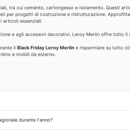
li, tra cui cemento, cartongesso e isolamento. Questi arti
sti per progetti di costruzione e ristrutturazione. Approfitta
 articoli essenziali.
azione e agli accessori decorativi, Leroy Merlin offre tutto i
rante il
Black Friday Leroy Merlin
e risparmiare su tutto ciò
ardino e mobili da esterno.
in vinile sono tra i prodotti più apprezzati dai clienti.
ici, utensili manuali e accessori per progetti di ogni tipo. I
s
pliare il tuo kit di attrezzi.
ita al dettaglio di bricolage e fai da te, è stata fondata ne
agionale durante l'anno?
nte un piccolo negozio di ferramenta, Leroy Merlin ha rapi
i prodotti per il miglioramento della casa e del giardino.