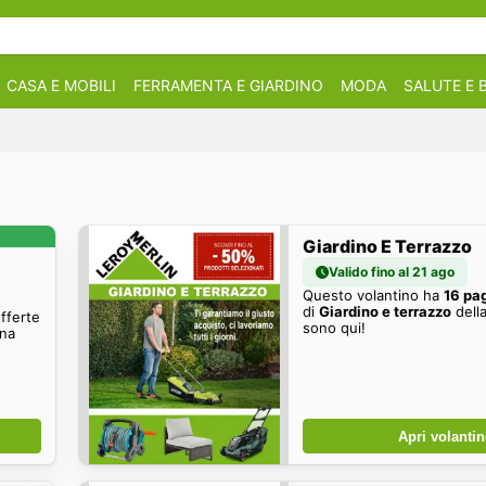
CASA E MOBILI
FERRAMENTA E GIARDINO
MODA
SALUTE E 
Giardino E Terrazzo
Valido fino al 21 ago
Questo volantino ha
16 pa
di
Giardino e terrazzo
dell
offerte
sono qui!
ana
Apri volanti