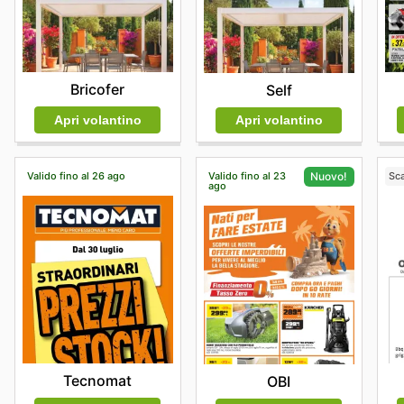
Puoi scegliere tra consegna standard o servizi acceler
consegna variano in base alla posizione e alle dimensi
il processo di pagamento.
Disponibilità e confronto dei prodotti
: Il negozio onli
presso il tuo negozio Leroy Merlin locale e di confronta
Bricofer
Self
di acquisto informate e a trovare le migliori opzioni p
Apri volantino
Apri volantino
Offerte speciali solo online
: Occasionalmente, Leroy M
esclusivamente tramite il suo negozio online. Queste o
offerte speciali su categorie selezionate.
Valido fino al 26 ago
Valido fino al 23
Sc
Nuovo!
ago
Tecnomat
OBI