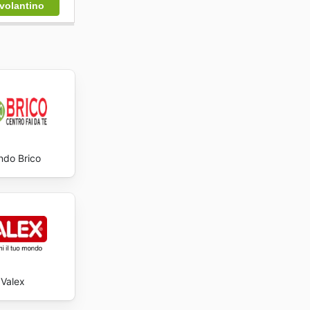
 volantino
do Brico
Valex