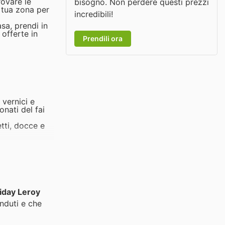
rovare le
bisogno. Non perdere questi prezzi
a tua zona per
incredibili!
sa, prendi in
 offerte in
Prendili ora
 vernici e
onati del fai
etti, docce e
le sue
 lusso e durata.
per la sua
e perfetta per
omatici
soluzioni
riday Leroy
enduti e che