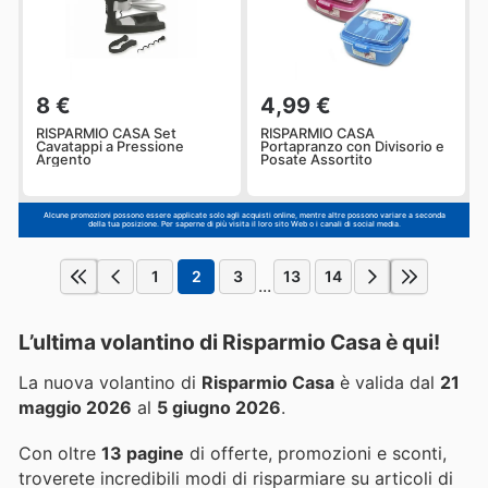
8 €
4,99 €
RISPARMIO CASA Set
RISPARMIO CASA
Cavatappi a Pressione
Portapranzo con Divisorio e
Argento
Posate Assortito
Alcune promozioni possono essere applicate solo agli acquisti online, mentre altre possono variare a seconda
della tua posizione. Per saperne di più visita il loro sito Web o i canali di social media.
1
2
3
13
14
...
L’ultima volantino di Risparmio Casa è qui!
La nuova volantino di
Risparmio Casa
è valida dal
21
maggio 2026
al
5 giugno 2026
.
Con oltre
13 pagine
di offerte, promozioni e sconti,
troverete incredibili modi di risparmiare su articoli di