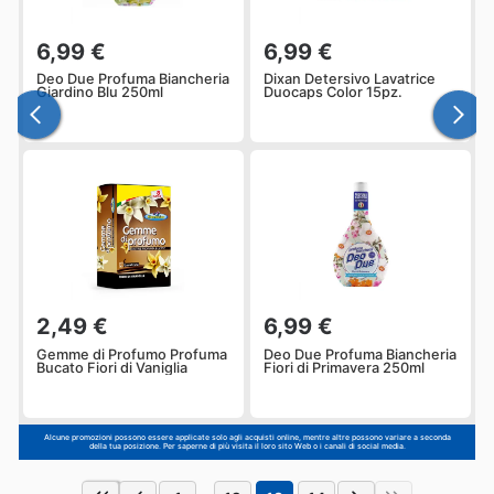
6,99 €
6,99 €
Deo Due Profuma Biancheria
Dixan Detersivo Lavatrice
Giardino Blu 250ml
Duocaps Color 15pz.
2,49 €
6,99 €
Gemme di Profumo Profuma
Deo Due Profuma Biancheria
Bucato Fiori di Vaniglia
Fiori di Primavera 250ml
Alcune promozioni possono essere applicate solo agli acquisti online, mentre altre possono variare a seconda
della tua posizione. Per saperne di più visita il loro sito Web o i canali di social media.