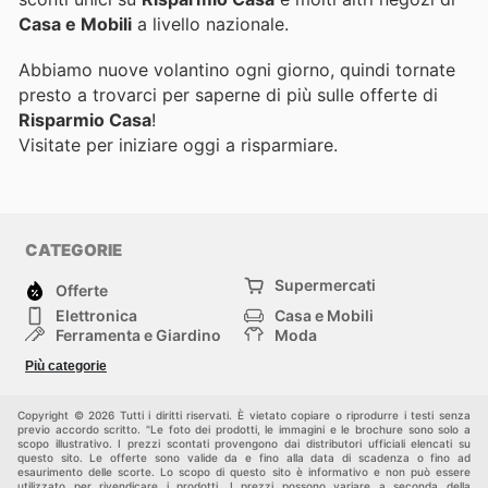
Casa e Mobili
a livello nazionale.
Abbiamo nuove volantino ogni giorno, quindi tornate
presto a trovarci per saperne di più sulle offerte di
Risparmio Casa
!
Visitate
per iniziare oggi a risparmiare.
CATEGORIE
Supermercati
Offerte
Elettronica
Casa e Mobili
Ferramenta e Giardino
Moda
Salute e Bellezza
Sport e tempo libero
Più categorie
Bambini e Neonati
Animali Domestici
Altri
Copyright © 2026 Tutti i diritti riservati. È vietato copiare o riprodurre i testi senza
previo accordo scritto. "Le foto dei prodotti, le immagini e le brochure sono solo a
scopo illustrativo. I prezzi scontati provengono dai distributori ufficiali elencati su
questo sito. Le offerte sono valide da e fino alla data di scadenza o fino ad
esaurimento delle scorte. Lo scopo di questo sito è informativo e non può essere
utilizzato per rivendicare i prodotti. I prezzi possono variare a seconda della