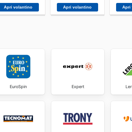
Apri volantino
Apri volantino
Apri
EuroSpin
Expert
Ler