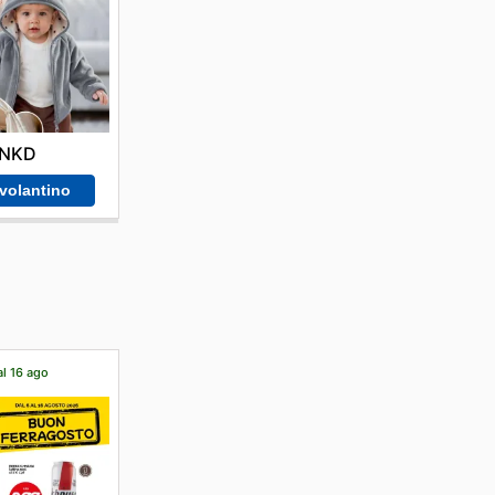
NKD
 volantino
al 16 ago