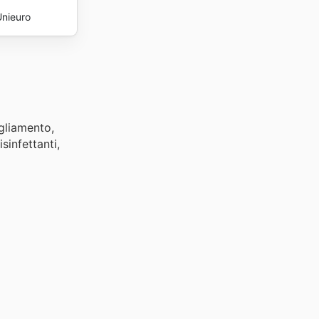
Unieuro
gliamento,
sinfettanti,