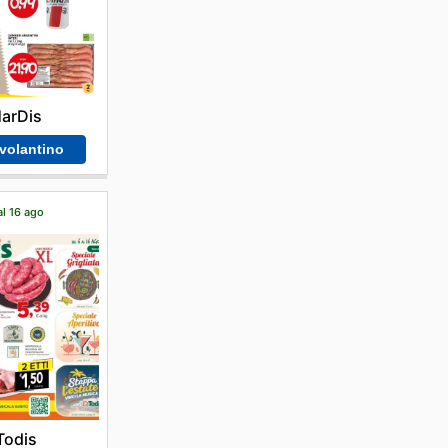
arDis
 volantino
al 16 ago
Todis