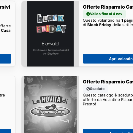
rsivi
Offerte Risparmio Ca
Valido fino al 4 nov
Questo volantino ha
1 pag
di
Black Friday
della setti
offerte
i Casa
Apri volanti
Offerte Risparmio Ca
Scaduto
tre
Questo catalogo è scaduto.
offerte da Volantino Rispa
Presto!