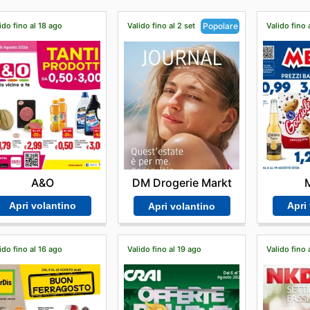
ido fino al 18 ago
Valido fino al 2 set
Valido fino 
Popolare
A&O
DM Drogerie Markt
Apri volantino
Apri
Apri volantino
ido fino al 16 ago
Valido fino al 19 ago
Valido fino 