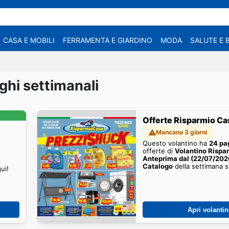
CASA E MOBILI
FERRAMENTA E GIARDINO
MODA
SALUTE E 
ghi settimanali
Offerte Risparmio Ca
Mancano 3 giorni
Questo volantino ha
24 pa
offerte di
Volantino Rispa
Anteprima dal (22/07/2026
Catalogo
della settimana s
ui!
Apri volanti