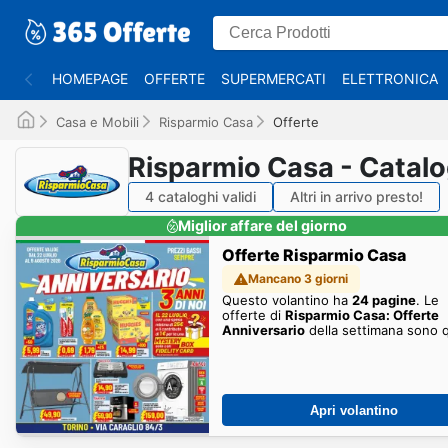
HOMEPAGE
OFFERTE
SUPERMERCATI
ELETTRONICA
Casa e Mobili
Risparmio Casa
Offerte
Risparmio Casa - Catalo
4 cataloghi validi
Altri in arrivo presto!
Miglior affare del giorno
Offerte Risparmio Casa
Mancano 3 giorni
Questo volantino ha
24 pagine
. Le
offerte di
Risparmio Casa: Offerte
Anniversario
della settimana sono q
Apri volantino