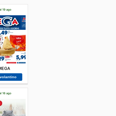
al 19 ago
MEGA
 volantino
al 16 ago