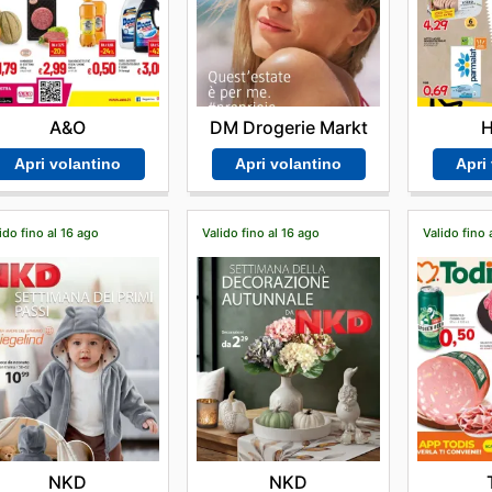
A&O
DM Drogerie Markt
H
Apri volantino
Apri volantino
Apri
ido fino al 16 ago
Valido fino al 16 ago
Valido fino 
NKD
NKD