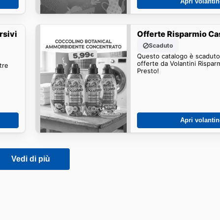
Apri volanti
rsivi
Offerte Risparmio Ca
Scaduto
Questo catalogo è scaduto.
offerte da Volantini Rispar
tre
Presto!
Apri volanti
Vedi di più