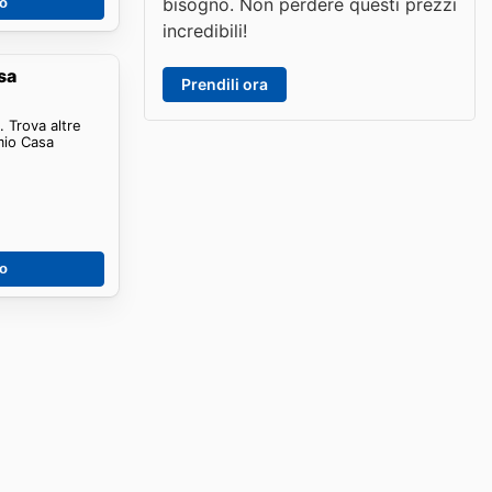
bisogno. Non perdere questi prezzi
no
incredibili!
sa
Prendili ora
 Trova altre
mio Casa
no