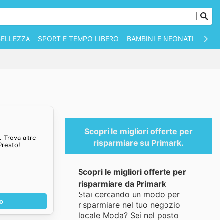
BELLEZZA
SPORT E TEMPO LIBERO
BAMBINI E NEONATI
ANIM
Scopri le migliori offerte per
 Trova altre
risparmiare su Primark.
Presto!
Scopri le migliori offerte per
risparmiare da Primark
Stai cercando un modo per
no
risparmiare nel tuo negozio
locale Moda? Sei nel posto