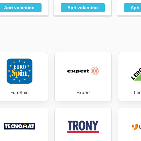
Apri volantino
Apri volantino
Apri
EuroSpin
Expert
Ler