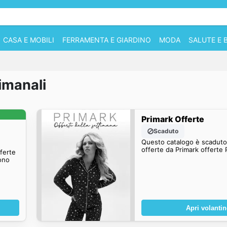
CASA E MOBILI
FERRAMENTA E GIARDINO
MODA
SALUTE E 
imanali
Primark Offerte
Scaduto
Questo catalogo è scaduto.
offerte da Primark offerte 
fferte
ono
Apri volanti