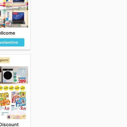
llcome
 volantino
giorni
Discount