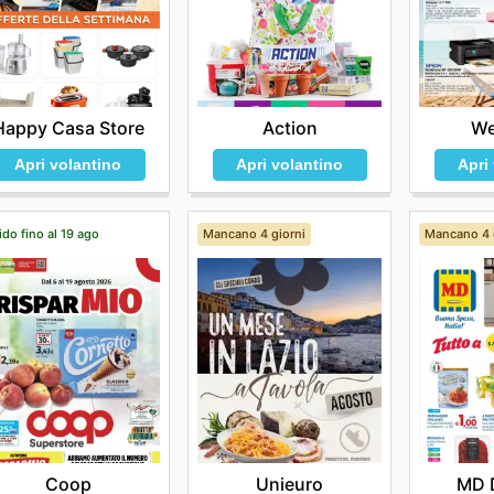
Happy Casa Store
Action
We
Apri volantino
Apri volantino
Apri
ido fino al 19 ago
Mancano 4 giorni
Mancano 4 
Coop
Unieuro
MD 