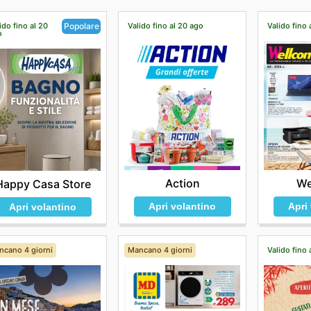
ido fino al 20
Valido fino al 20 ago
Valido fino 
Popolare
o
Action
We
Happy Casa Store
Apri volantino
Apri
Apri volantino
ncano 4 giorni
Mancano 4 giorni
Valido fino 