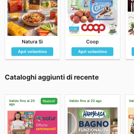
Natura Sì
Coop
Apri volantino
Apri volantino
Cataloghi aggiunti di recente
Valido fino al 20
Valido fino al 20 ago
Val
Nuovo!
ago