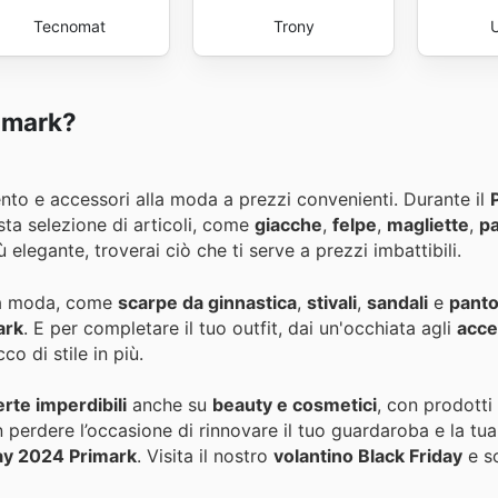
Tecnomat
Trony
rimark?
ento e accessori alla moda a prezzi convenienti. Durante il
asta selezione di articoli, come
giacche
,
felpe
,
magliette
,
pa
 elegante, troverai ciò che ti serve a prezzi imbattibili.
a moda, come
scarpe da ginnastica
,
stivali
,
sandali
e
panto
ark
. E per completare il tuo outfit, dai un'occhiata agli
acce
o di stile in più.
erte imperdibili
anche su
beauty e cosmetici
, con prodott
 perdere l’occasione di rinnovare il tuo guardaroba e la tu
day 2024 Primark
. Visita il nostro
volantino Black Friday
e sc