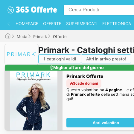
HOMEPAGE
OFFERTE
SUPERMERCATI
ELETTRONICA
Moda
Primark
Offerte
Primark - Cataloghi sett
1 cataloghi validi
Altri in arrivo presto!
Miglior affare del giorno
Primark Offerte
Scade domani
Questo volantino ha
4 pagine
. Le o
di
Primark offerte
della settimana s
qui!
Apri volantino