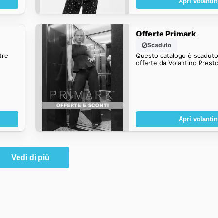
Apri volanti
Offerte Primark
Scaduto
tre
Questo catalogo è scaduto.
offerte da Volantino Presto
Apri volanti
Vedi di più