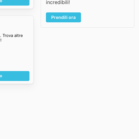
no
incredibili!
Prendili ora
 Trova altre
!
no