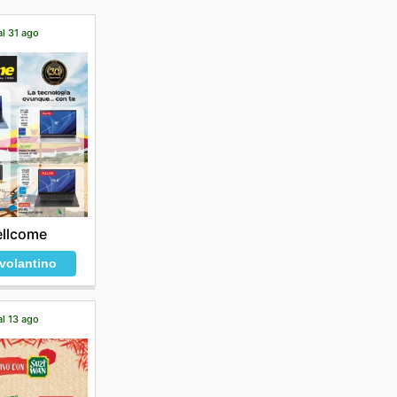
al 31 ago
llcome
 volantino
al 13 ago