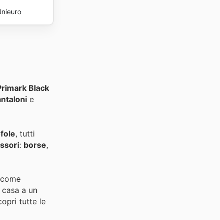
Unieuro
Primark Black
ntaloni
e
fole
, tutti
ssori
:
borse
,
i come
a casa a un
opri tutte le