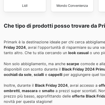
Lidl
Mondo Convenienza
Che tipo di prodotti posso trovare da P
Primark è la destinazione ideale per chi cerca abbigliam
Friday 2024
, avrai l'opportunità di risparmiare su una v
tanto altro. Che tu stia cercando un
look casual
o uno più
Non solo abbigliamento, ma anche
scarpe
comode e all
disponibili con sconto durante il
Black Friday 2024 Prim
occhiali da sole
,
scialli
e
cappelli
per aggiungere quel tocc
Inoltre, durante il
Black Friday 2024
, avrai accesso a
off
ombretti
,
mascara
e
smalto
a prezzi super scontati. Non
prezzo più basso, approfittando delle
offerte Black Fri
novità per questa stagione!