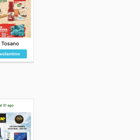
r Tosano
 volantino
al 31 ago