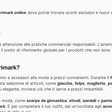
primark online
dove potrai trovare sconti esclusivi e nuovi ar
?
e attenzione alle pratiche commerciali responsabili. L'azien
, il punto di riferimento globale per i prodotti che non sono 
Primark?
ento e accessori alla moda a prezzi convenienti. Durante il
asta selezione di articoli, come
giacche
,
felpe
,
magliette
,
pa
 elegante, troverai ciò che ti serve a prezzi imbattibili.
a moda, come
scarpe da ginnastica
,
stivali
,
sandali
e
panto
ark
. E per completare il tuo outfit, dai un'occhiata agli
acce
o di stile in più.