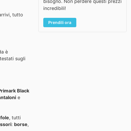
bisogno. Non perdere questi prezzi
incredibili!
rivi, tutto
Prendili ora
da è
testati sugli
Primark Black
ntaloni
e
fole
, tutti
ssori
:
borse
,