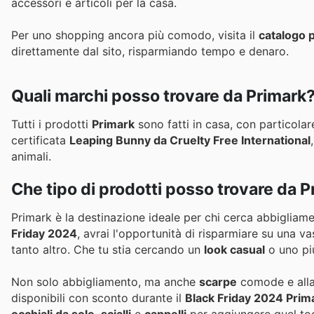
accessori e articoli per la casa.
Per uno shopping ancora più comodo, visita il
catalogo 
direttamente dal sito, risparmiando tempo e denaro.
Quali marchi posso trovare da Primark
Tutti i prodotti
Primark
sono fatti in casa, con particolar
certificata
Leaping Bunny da Cruelty Free International
animali.
Che tipo di prodotti posso trovare da 
Primark è la destinazione ideale per chi cerca abbigliam
Friday 2024
, avrai l'opportunità di risparmiare su una v
tanto altro. Che tu stia cercando un
look casual
o uno più
Non solo abbigliamento, ma anche
scarpe
comode e all
disponibili con sconto durante il
Black Friday 2024 Prim
occhiali da sole
,
scialli
e
cappelli
per aggiungere quel tocc