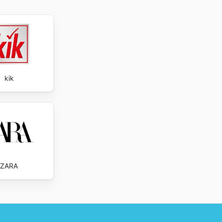
kik
ZARA