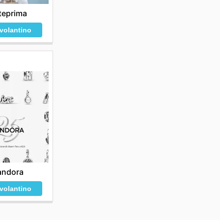
teprima
 volantino
andora
 volantino