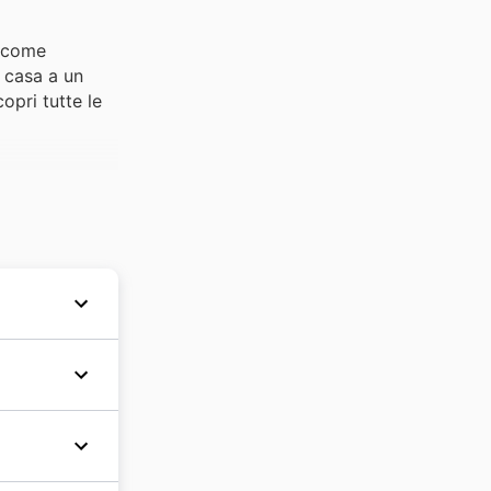
i come
a casa a un
opri tutte le
egozi nel
glio gli
il tuo
ca per
ack to