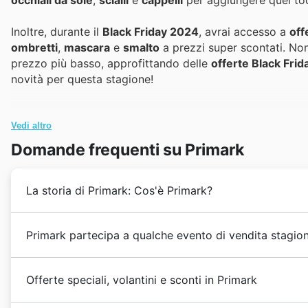
Inoltre, durante il
Black Friday 2024
, avrai accesso a
off
ombretti
,
mascara
e
smalto
a prezzi super scontati. Non
prezzo più basso, approfittando delle
offerte Black Fri
novità per questa stagione!
Vedi altro
Domande frequenti su Primark
La storia di Primark: Cos'è Primark?
Il primo negozio della catena aprì nel 1969 a Dublino
Primark partecipa a qualche evento di vendita stagion
Regno Unito. Questi negozi e tutti quelli successivi ap
Primark
è arrivato in Italia nel 2016, quando ha aperto 
Certamente. Primark partecipa a numerosi eventi di vend
Nel 2020
Primark
aveva cinque negozi sparsi tra Firen
Offerte speciali, volantini e sconti in Primark
sconti e le offerte, ti consigliamo di consultare i nostr
nuovissimo negozio a Roma, con oltre 4.500 metri quadra
negozio Primark locale. Troverai offerte speciali in occ
smartphone.