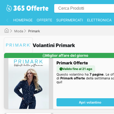
HOMEPAGE
OFFERTE
SUPERMERCATI
ELETTRONICA
Moda
Primark
Volantini Primark
Miglior affare del giorno
Primark Offerte
Valido fino al 21 ago
Questo volantino ha
7 pagine
. Le o
di
Primark offerte
della settimana s
qui!
Apri volantino