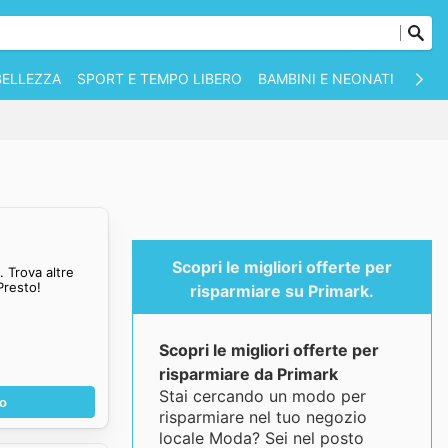
BELLEZZA
SPORT E TEMPO LIBERO
BAMBINI E NEONATI
ANIM
Scopri le migliori offerte per
 Trova altre
Presto!
risparmiare su Primark.
Scopri le migliori offerte per
risparmiare da Primark
Stai cercando un modo per
no
risparmiare nel tuo negozio
locale Moda? Sei nel posto