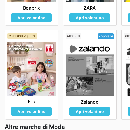
Bonprix
ZARA
Apri volantino
Apri volantino
Mancano 2 giorni
Scaduto
Sc
Popolare
Kik
Zalando
Apri volantino
Apri volantino
Altre marche di Moda