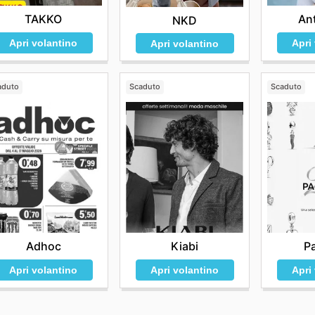
TAKKO
An
NKD
Apri volantino
Apri
Apri volantino
aduto
Scaduto
Scaduto
Adhoc
Kiabi
P
Apri volantino
Apri volantino
Apri