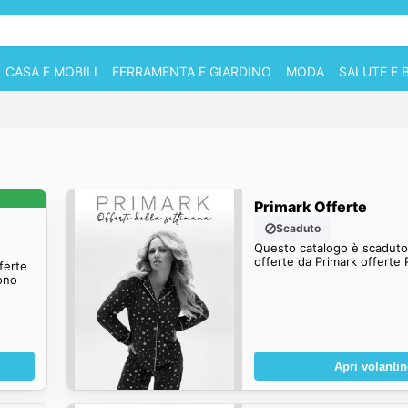
CASA E MOBILI
FERRAMENTA E GIARDINO
MODA
SALUTE E 
Primark Offerte
Scaduto
Questo catalogo è scaduto.
offerte da Primark offerte 
fferte
ono
Apri volanti