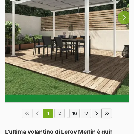
1
2
16
17
...
L’ultima volantino di Leroy Merlin è qui!