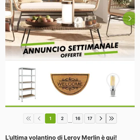
1
2
16
17
...
L’ultima volantino di Leroy Merlin è qui!