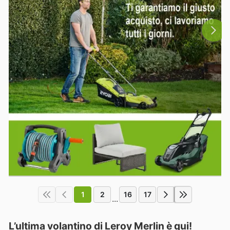
1
2
16
17
...
L’ultima volantino di Leroy Merlin è qui!