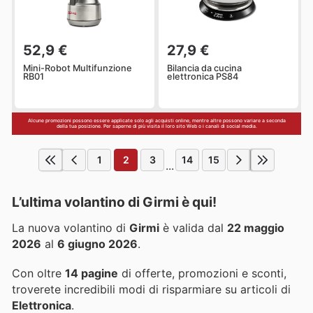
52,9 €
27,9 €
Mini-Robot Multifunzione
Bilancia da cucina
RB01
elettronica PS84
Alcune promozioni possono essere applicate solo agli acquisti online, mentre altre possono variare a seconda
della tua posizione. Per saperne di più visita il loro sito Web o i canali di social media.
1
2
3
14
15
...
L’ultima volantino di Girmi è qui!
La nuova volantino di
Girmi
è valida dal
22 maggio
2026
al
6 giugno 2026
.
Con oltre
14 pagine
di offerte, promozioni e sconti,
troverete incredibili modi di risparmiare su articoli di
Elettronica
.