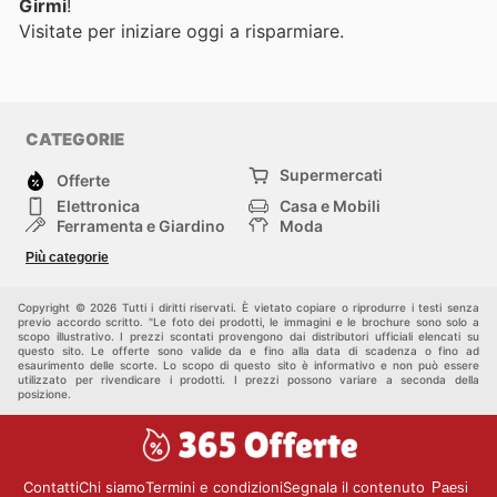
Girmi
!
Visitate
per iniziare oggi a risparmiare.
CATEGORIE
Supermercati
Offerte
Elettronica
Casa e Mobili
Ferramenta e Giardino
Moda
Salute e Bellezza
Sport e tempo libero
Più categorie
Bambini e Neonati
Animali Domestici
Altri
Copyright © 2026 Tutti i diritti riservati. È vietato copiare o riprodurre i testi senza
previo accordo scritto. "Le foto dei prodotti, le immagini e le brochure sono solo a
scopo illustrativo. I prezzi scontati provengono dai distributori ufficiali elencati su
questo sito. Le offerte sono valide da e fino alla data di scadenza o fino ad
esaurimento delle scorte. Lo scopo di questo sito è informativo e non può essere
utilizzato per rivendicare i prodotti. I prezzi possono variare a seconda della
posizione.
Contatti
Chi siamo
Termini e condizioni
Segnala il contenuto
Paesi