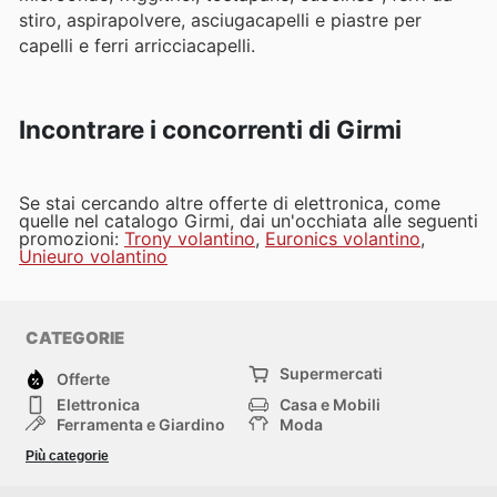
stiro, aspirapolvere, asciugacapelli e piastre per
capelli e ferri arricciacapelli.
Incontrare i concorrenti di Girmi
Se stai cercando altre offerte di elettronica, come
quelle nel catalogo Girmi, dai un'occhiata alle seguenti
promozioni:
Trony volantino
,
Euronics volantino
,
Unieuro volantino
CATEGORIE
Supermercati
Offerte
Elettronica
Casa e Mobili
Ferramenta e Giardino
Moda
Salute e Bellezza
Sport e tempo libero
Più categorie
Bambini e Neonati
Animali Domestici
Altri