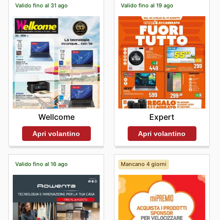
assicura che ogni acquisto sia un investimento sicuro e
Valido fino al 31 ago
Valido fino al 19 ago
soddisfacente. Invitano i clienti a esplorare le ultime
novità e a rimanere aggiornati sulle offerte a tempo
limitato per non perdere alcuna opportunità.
Scopri i tuoi marchi preferiti da Girmi: esplora oggi
stesso le loro offerte online.
Wellcome
Expert
Apri volantino
Apri volantino
Valido fino al 16 ago
Mancano 4 giorni