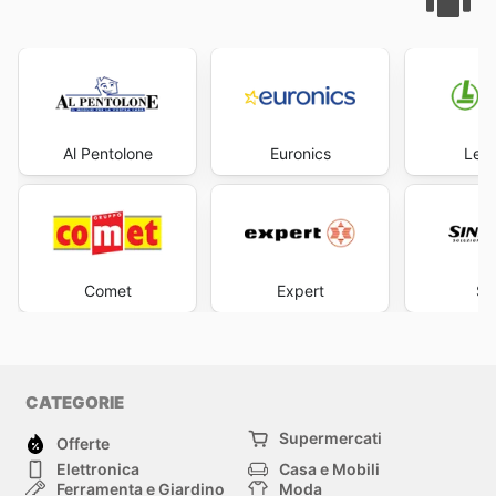
Al Pentolone
Euronics
Leon
Comet
Expert
Si
CATEGORIE
Supermercati
Offerte
Elettronica
Casa e Mobili
Ferramenta e Giardino
Moda