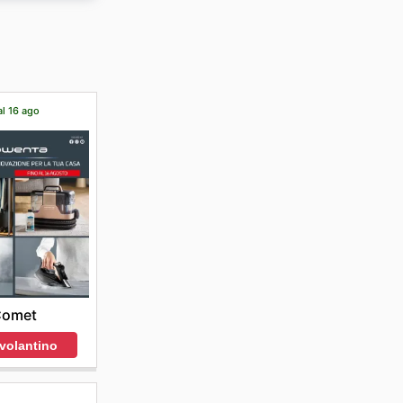
al 16 ago
Comet
 volantino