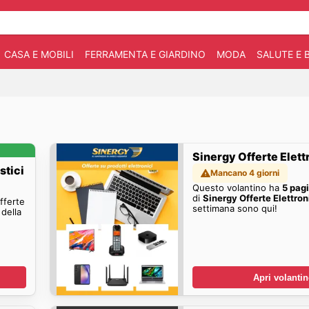
CASA E MOBILI
FERRAMENTA E GIARDINO
MODA
SALUTE E 
Sinergy Offerte Elett
stici
Mancano 4 giorni
Questo volantino ha
5 pag
di
Sinergy Offerte Elettron
offerte
settimana sono qui!
della
Apri volanti