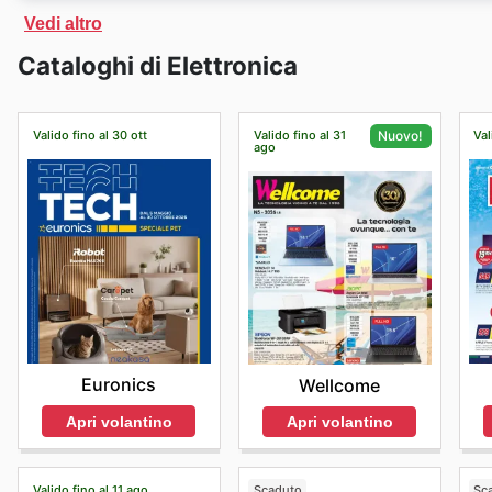
Al momento
Sinergy
non dispone di un negozio online. 
Vedi altro
attraverso le brochure che l'azienda pubblica settimana
Cataloghi di Elettronica
Valido fino al 30 ott
Valido fino al 31
Val
Nuovo!
ago
Euronics
Wellcome
Apri volantino
Apri volantino
Valido fino al 11 ago
Scaduto
Sc