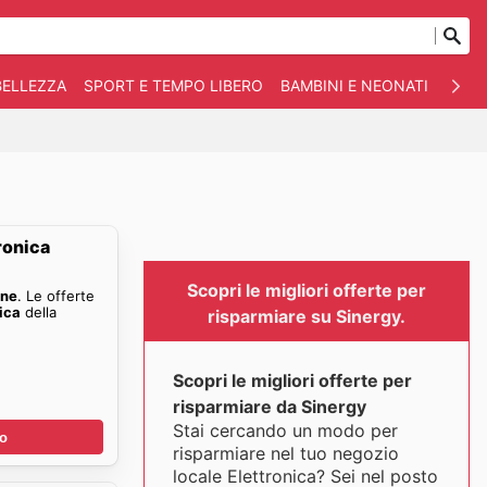
BELLEZZA
SPORT E TEMPO LIBERO
BAMBINI E NEONATI
ANIM
ronica
Scopri le migliori offerte per
ine
. Le offerte
ica
della
risparmiare su Sinergy.
Scopri le migliori offerte per
risparmiare da Sinergy
Stai cercando un modo per
no
risparmiare nel tuo negozio
locale Elettronica? Sei nel posto