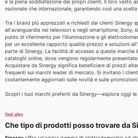
e la piena soddisfazione dei propri clienti. Il loro vasto a
nazionale che internazionale, garantendo così una scelta
Tra i brand più apprezzati e richiesti dai clienti Siner
all'avanguardia nei televisori e negli smartphone; Sony, s
punto di riferimento per l'illuminazione e gli elettrodome
per un eccellente rapporto qualità-prezzo e soluzioni all
parte di Sinergy. La facilità di accesso a queste marche è 
cataloghi online, dove vengono regolarmente presentate 
Acquistare da Sinergy significa beneficiare di prezzi alt
frequenti sui marchi leader di mercato. Si invitano i clien
costantemente aggiornati sulle novità e sulle promozioni
Scopri i tuoi marchi preferiti da Sinergy—esplora oggi le 
Vedi altro
Che tipo di prodotti posso trovare da 
Sinergy
offre un'ampia gamma di elettrodomestici ed elettron