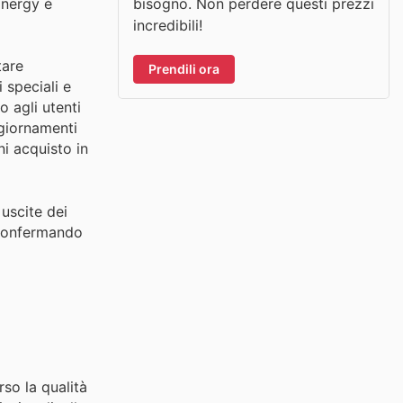
bisogno. Non perdere questi prezzi
inergy è
incredibili!
tare
Prendili ora
 speciali e
 agli utenti
ggiornamenti
ni acquisto in
 uscite dei
, confermando
rso la qualità