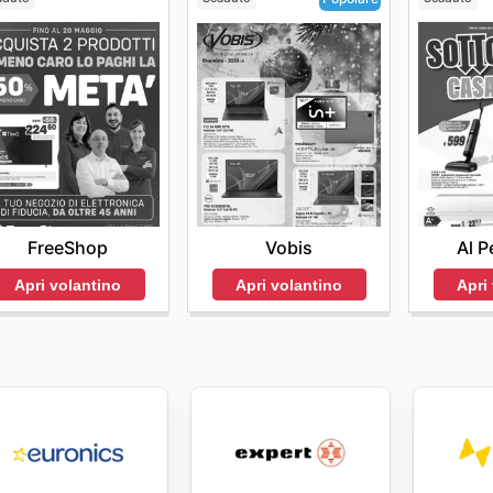
FreeShop
Al P
Vobis
Apri volantino
Apri
Apri volantino