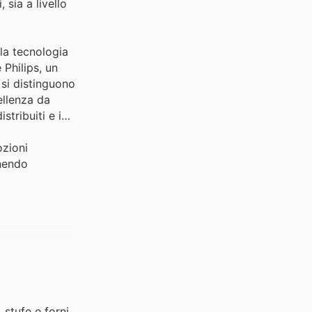
 sia a livello
la tecnologia
 Philips, un
 si distinguono
ellenza da
stribuiti e i
ozioni
anendo
 stufe e forni,