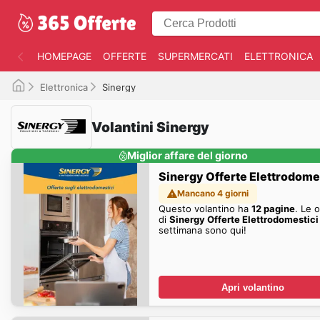
HOMEPAGE
OFFERTE
SUPERMERCATI
ELETTRONICA
Elettronica
Sinergy
Volantini Sinergy
Miglior affare del giorno
Sinergy Offerte Elettrodome
Mancano 4 giorni
Questo volantino ha
12 pagine
. Le 
di
Sinergy Offerte Elettrodomestici
settimana sono qui!
Apri volantino