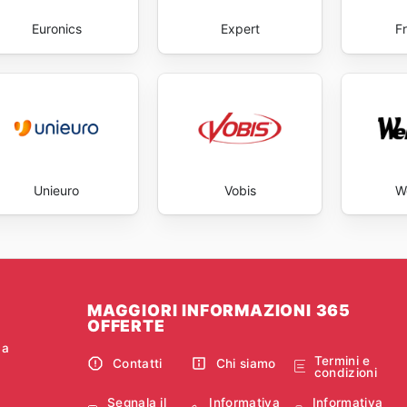
Euronics
Expert
F
Unieuro
Vobis
W
MAGGIORI INFORMAZIONI 365
OFFERTE
ca
Termini e
Contatti
Chi siamo
condizioni
Segnala il
Informativa
Informativa