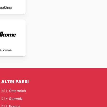
reeShop
ellcome
ALTRI PAESI
🇦🇹 Österreich
🇨🇭 Schweiz
🇫🇷 France