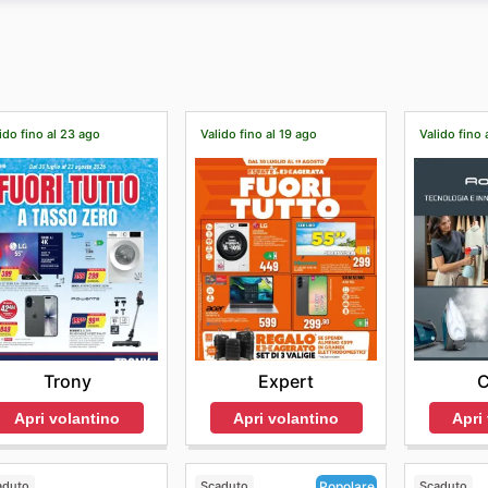
Tuttavia, i clienti possono sfogliare i prodotti e le offerte
lmente sul suo sito ufficiale e sui social network.
ido fino al 23 ago
Valido fino al 19 ago
Valido fino 
Trony
Expert
Apri volantino
Apri volantino
Apri
aduto
Scaduto
Scaduto
Popolare