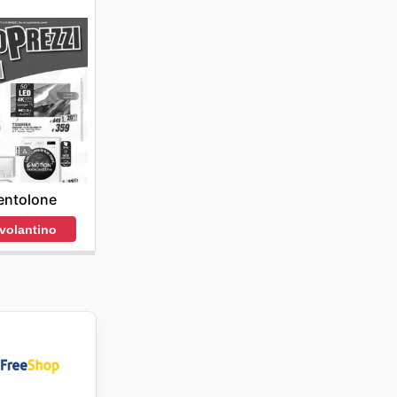
entolone
 volantino