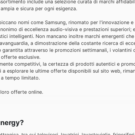
ssortimento include una selezione curata di marchi affidabili,
 ampia e sicura per ogni esigenza.
gy spiccano nomi come Samsung, rinomato per l'innovazione e 
inonimo di eccellenza audio-visiva e prestazioni superiori; e
stici intelligenti. Non mancano inoltre marchi emergenti che
'avanguardia, a dimostrazione della costante ricerca di ecc
garantita attraverso le promozioni settimanali, i volantini di
offerte esclusive.
amente competitivi, la certezza di prodotti autentici e prom
ti a esplorare le ultime offerte disponibili sul sito web, rim
 a tempo limitato.
loro offerte online.
Sinergy?
ica, tra cui televisori, lavatrici, lavastoviglie, frigoriferi,