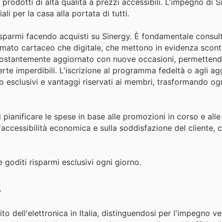
rodotti di alta qualità a prezzi accessibili. L'impegno di S
li per la casa alla portata di tutti.
risparmi facendo acquisti su Sinergy. È fondamentale consul
formato cartaceo che digitale, che mettono in evidenza sconti
costantemente aggiornato con nuove occasioni, permettendo
ferte imperdibili. L'iscrizione al programma fedeltà o agli a
to esclusivi e vantaggi riservati ai membri, trasformando og
i pianificare le spese in base alle promozioni in corso e alle
l'accessibilità economica e sulla soddisfazione del cliente
 goditi risparmi esclusivi ogni giorno.
?
o dell'elettronica in Italia, distinguendosi per l'impegno ve