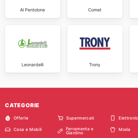
Al Pentolone
Comet
Leonardelli
Trony
CATEGORIE
Offerte
Supermercati
Elettroni
Ferramenta e
Casa e Mobili
Moda
Giardino