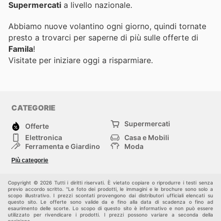
Supermercati
a livello nazionale.
Abbiamo nuove volantino ogni giorno, quindi tornate
presto a trovarci per saperne di più sulle offerte di
Famila
!
Visitate
per iniziare oggi a risparmiare.
CATEGORIE
Supermercati
Offerte
Elettronica
Casa e Mobili
Ferramenta e Giardino
Moda
Salute e Bellezza
Sport e tempo libero
Più categorie
Bambini e Neonati
Animali Domestici
Altri
Copyright © 2026 Tutti i diritti riservati. È vietato copiare o riprodurre i testi senza
previo accordo scritto. "Le foto dei prodotti, le immagini e le brochure sono solo a
scopo illustrativo. I prezzi scontati provengono dai distributori ufficiali elencati su
questo sito. Le offerte sono valide da e fino alla data di scadenza o fino ad
esaurimento delle scorte. Lo scopo di questo sito è informativo e non può essere
utilizzato per rivendicare i prodotti. I prezzi possono variare a seconda della
posizione.