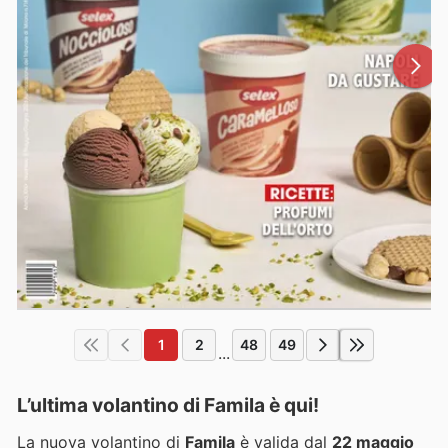
1
2
48
49
...
L’ultima volantino di Famila è qui!
La nuova volantino di
Famila
è valida dal
22 maggio