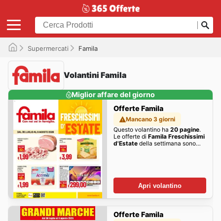
Supermercati
Famila
Volantini Famila
Miglior affare del giorno
Offerte Famila
Mancano 3 giorni
Questo volantino ha
20 pagine
.
Le offerte di
Famila Freschissimi
d'Estate
della settimana sono
qui!
Apri volantino
Offerte Famila