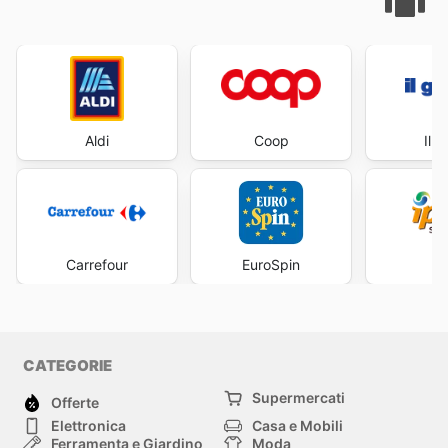
Aldi
Coop
Il 
Carrefour
EuroSpin
I
CATEGORIE
Supermercati
Offerte
Elettronica
Casa e Mobili
Ferramenta e Giardino
Moda