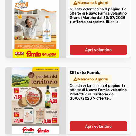
Mancano 3 giorni
Questo volantino ha
9 pagine
. Le
offerte di
Nuovo Famila volantino
Grandi Marche dal 30/07/2026
> offerte anteprima 🛍️
della
settimana sono qui!
Apri volantino
Offerte Famila
Mancano 3 giorni
Questo volantino ha
4 pagine
. Le
offerte di
Nuovo Famila volantino
Prodotti del Territorio dal
30/07/2026 > offerte
anteprima 🛍️
della settimana
sono qui!
Apri volantino