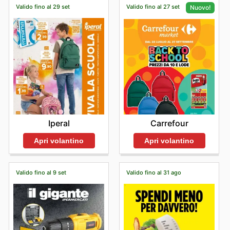
accedere a offerte speciali e scoperte esclusive.
Valido fino al 29 set
Valido fino al 27 set
Nuovo!
Scopri oggi stesso i migliori marchi da Famila ed inizia
subito a risparmiare.
Iperal
Carrefour
Apri volantino
Apri volantino
Valido fino al 9 set
Valido fino al 31 ago