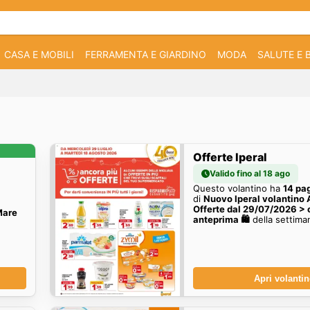
CASA E MOBILI
FERRAMENTA E GIARDINO
MODA
SALUTE E 
Offerte Iperal
Valido fino al 18 ago
Questo volantino ha
14 pa
di
Nuovo Iperal volantino 
Offerte dal 29/07/2026 > 
Mare
anteprima 🛍️
della settima
Apri volanti