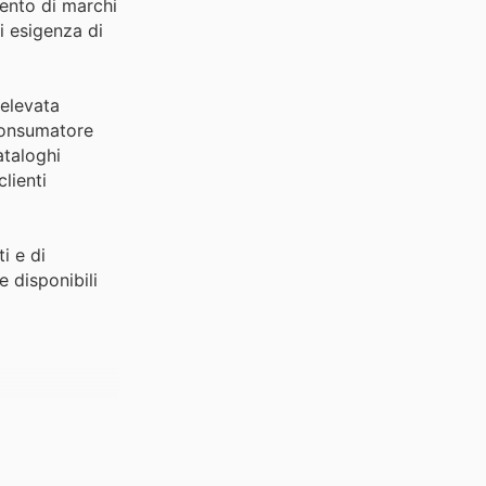
mento di marchi
i esigenza di
'elevata
 consumatore
ataloghi
lienti
i e di
e disponibili