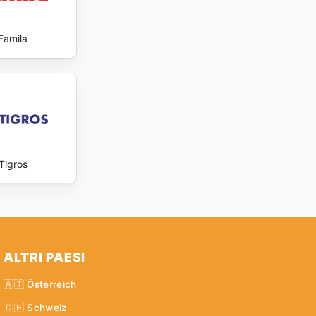
Famila
Tigros
ALTRI PAESI
🇦🇹 Österreich
🇨🇭 Schweiz