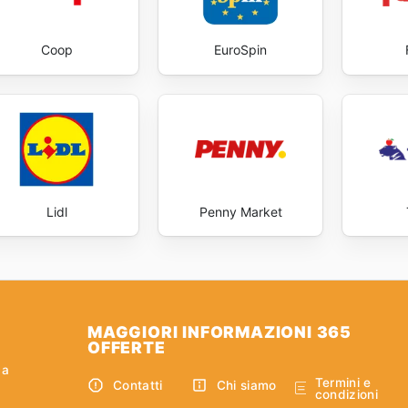
Coop
EuroSpin
Lidl
Penny Market
MAGGIORI INFORMAZIONI 365
OFFERTE
ca
Termini e
Contatti
Chi siamo
condizioni