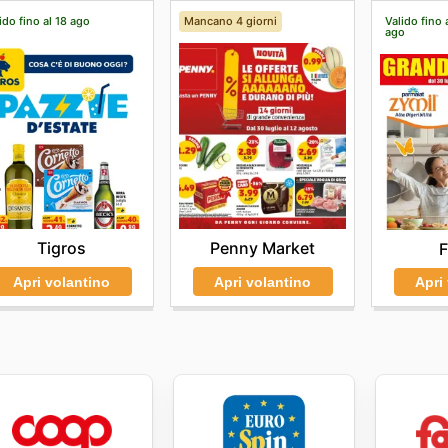
ido fino al 18 ago
Mancano 4 giorni
Valido fino 
ago
Tigros
Penny Market
F
Apri volantino
Apri volantino
Apri