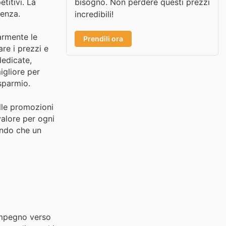
bisogno. Non perdere questi prezzi
titivi. La
ienza.
incredibili!
armente le
Prendili ora
re i prezzi e
dedicate,
migliore per
sparmio.
lle promozioni
valore per ogni
ando che un
 impegno verso