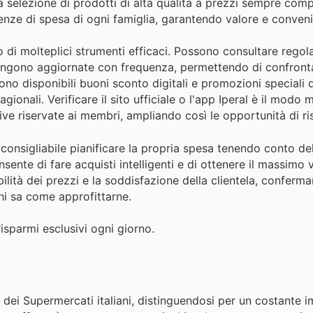
 selezione di prodotti di alta qualità a prezzi sempre compe
igenze di spesa di ogni famiglia, garantendo valore e conven
no di molteplici strumenti efficaci. Possono consultare regol
e vengono aggiornate con frequenza, permettendo di confronta
sono disponibili buoni sconto digitali e promozioni speciali 
gionali. Verificare il sito ufficiale o l'app Iperal è il modo 
ive riservate ai membri, ampliando così le opportunità di ri
 consigliabile pianificare la propria spesa tenendo conto de
sente di fare acquisti intelligenti e di ottenere il massimo 
bilità dei prezzi e la soddisfazione della clientela, conferm
hi sa come approfittarne.
risparmi esclusivi ogni giorno.
 dei Supermercati italiani, distinguendosi per un costante