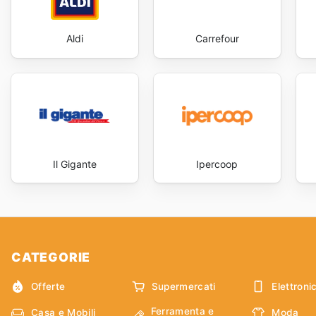
Aldi
Carrefour
Il Gigante
Ipercoop
CATEGORIE
Offerte
Supermercati
Elettroni
Ferramenta e
Casa e Mobili
Moda