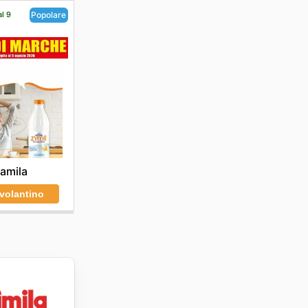
al 9
Popolare
amila
 volantino