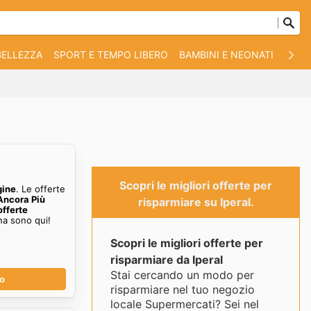
BELLEZZA
SPORT E TEMPO LIBERO
BAMBINI E NEONATI
ANIM
Scopri le migliori offerte per
gine
. Le offerte
Ancora Più
risparmiare su Iperal.
offerte
na sono qui!
Scopri le migliori offerte per
risparmiare da Iperal
Stai cercando un modo per
no
risparmiare nel tuo negozio
locale Supermercati? Sei nel