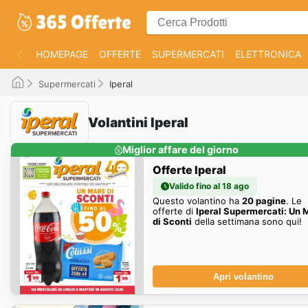
HOMEPAGE
OFFERTE
SUPERMERCATI
ELETTRONICA
Supermercati
Iperal
Volantini Iperal
Miglior affare del giorno
Offerte Iperal
Valido fino al 18 ago
Questo volantino ha
20 pagine
. Le
offerte di
Iperal Supermercati: Un 
di Sconti
della settimana sono qui!
Apri volantino