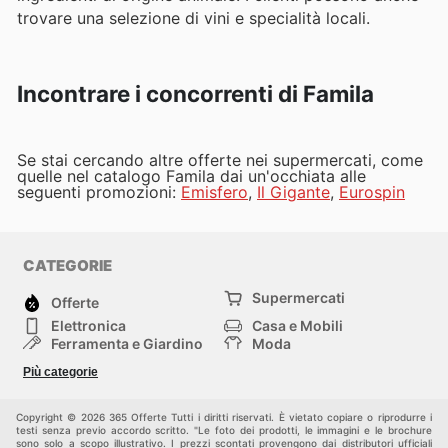
trovare una selezione di vini e specialità locali.
Incontrare i concorrenti di Famila
Se stai cercando altre offerte nei supermercati, come
quelle nel catalogo Famila dai un'occhiata alle
seguenti promozioni:
Emisfero
,
Il Gigante
,
Eurospin
CATEGORIE
Supermercati
Offerte
Elettronica
Casa e Mobili
Ferramenta e Giardino
Moda
Salute e Bellezza
Sport e tempo libero
Più categorie
Bambini e Neonati
Animali Domestici
Altri
Copyright © 2026 365 Offerte Tutti i diritti riservati. È vietato copiare o riprodurre i
testi senza previo accordo scritto. "Le foto dei prodotti, le immagini e le brochure
sono solo a scopo illustrativo. I prezzi scontati provengono dai distributori ufficiali