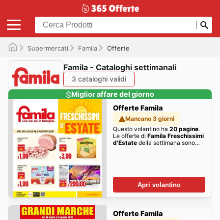
Supermercati
Famila
Offerte
Famila - Cataloghi settimanali
3 cataloghi validi
Miglior affare del giorno
Offerte Famila
Mancano 3 giorni
Questo volantino ha
20 pagine
.
Le offerte di
Famila Freschissimi
d'Estate
della settimana sono
qui!
Apri volantino
Offerte Famila