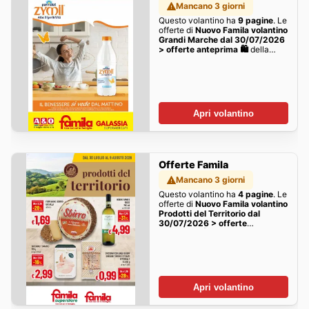
Mancano 3 giorni
Questo volantino ha
9 pagine
. Le
offerte di
Nuovo Famila volantino
Grandi Marche dal 30/07/2026
> offerte anteprima 🛍️
della
settimana sono qui!
Apri volantino
Offerte Famila
Mancano 3 giorni
Questo volantino ha
4 pagine
. Le
offerte di
Nuovo Famila volantino
Prodotti del Territorio dal
30/07/2026 > offerte
anteprima 🛍️
della settimana
sono qui!
Apri volantino