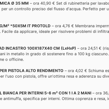
AMICA Ø 35 MM
– ora 40,90 € Set di rubinetteria per lavab
 per un controllo preciso del flusso d'acqua. Perfetto per 
KG/M² *50X5M IT PROTOLD
– ora 4,76 € Membrana imperm
Facile da applicare, ideale per risolvere problemi di infilt
 AD INCASTRO 100X187X40 CM (LxHxP)
– ora 24,51 € (ri
iani in metallo in grado di sostenere fino a 100 kg ciascun
ne o officine.
PER PISTOLA ALTO RENDIMENTO
– ora 4,02 € Schiuma es
per l'uso con pistola, offre un'ottima resa e aderenza su div
BIANCA PER INTERNI 5-6 m² CON 1 I A 2 MANI
– ora 36
ne antimuffa, specifica per interni. Ottima coprenza e resa, 