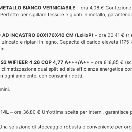
 METALLO BIANCO VERNICIABILE
– ora 4,06 € Confezione 
 Perfetto per sigillare fessure e giunti in metallo, garantend
O AD INCASTRO 90X176X40 CM (LxHxP)
– ora 20,41 € (r
o zincato e ripiani in legno. Capacità di carico elevata (175 
ini.
 WIFI EER 4,26 COP 4,77 A+++/A++
– ora 818,85 € (s
 climatizzazione dual split ad alta efficienza energetica co
in ogni ambiente, con consumi ridotti.
mini.
 14L
– ora 36,80 € Un'ottima scelta per interni, garantisce 
Una soluzione di stoccaggio robusta e conveniente per org