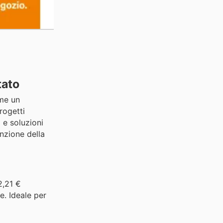
tato
ome un
rogetti
 e soluzioni
enzione della
2,21 €
e. Ideale per