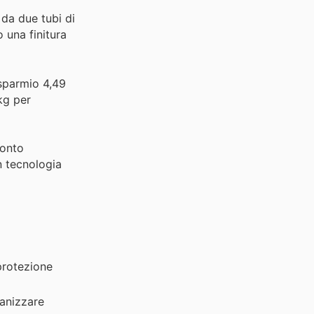
da due tubi di
o una finitura
isparmio 4,49
kg per
conto
n tecnologia
protezione
anizzare