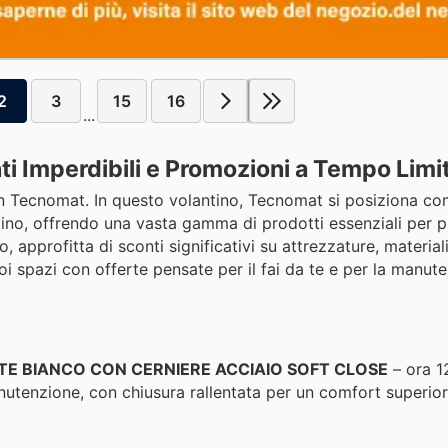
2
3
15
16
...
i Imperdibili e Promozioni a Tempo Limi
a con Tecnomat. In questo volantino, Tecnomat si posiziona c
iardino, offrendo una vasta gamma di prodotti essenziali per p
approfitta di sconti significativi su attrezzature, materiali
oi spazi con offerte pensate per il fai da te e per la manut
E BIANCO CON CERNIERE ACCIAIO SOFT CLOSE
– ora 1
nutenzione, con chiusura rallentata per un comfort superior