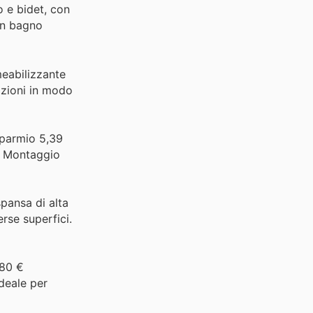
o e bidet, con
un bagno
eabilizzante
razioni in modo
sparmio 5,39
o. Montaggio
pansa di alta
erse superfici.
,80 €
ideale per