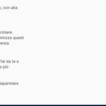
, con alta
armiare.
simizza questi
ienza.
fai da te e
e più
risparmiare