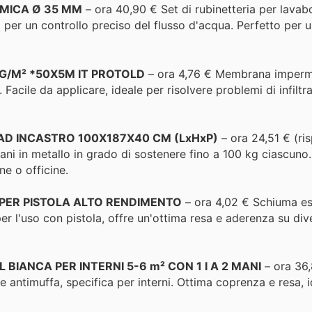
AMICA Ø 35 MM
– ora 40,90 € Set di rubinetteria per lavab
 per un controllo preciso del flusso d'acqua. Perfetto per 
KG/M² *50X5M IT PROTOLD
– ora 4,76 € Membrana imperm
Facile da applicare, ideale per risolvere problemi di infilt
 AD INCASTRO 100X187X40 CM (LxHxP)
– ora 24,51 € (ri
iani in metallo in grado di sostenere fino a 100 kg ciascun
ne o officine.
PER PISTOLA ALTO RENDIMENTO
– ora 4,02 € Schiuma es
per l'uso con pistola, offre un'ottima resa e aderenza su div
BIANCA PER INTERNI 5-6 m² CON 1 I A 2 MANI
– ora 36
ne antimuffa, specifica per interni. Ottima coprenza e resa, 