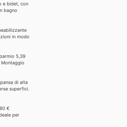
o e bidet, con
un bagno
eabilizzante
razioni in modo
sparmio 5,39
o. Montaggio
pansa di alta
erse superfici.
,80 €
ideale per