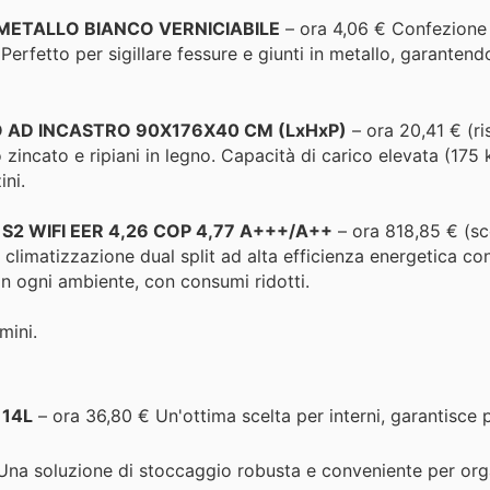
 METALLO BIANCO VERNICIABILE
– ora 4,06 € Confezione 
 Perfetto per sigillare fessure e giunti in metallo, garantend
O AD INCASTRO 90X176X40 CM (LxHxP)
– ora 20,41 € (r
o zincato e ripiani in legno. Capacità di carico elevata (175 
ini.
 WIFI EER 4,26 COP 4,77 A+++/A++
– ora 818,85 € (s
 climatizzazione dual split ad alta efficienza energetica co
in ogni ambiente, con consumi ridotti.
mini.
 14L
– ora 36,80 € Un'ottima scelta per interni, garantisce 
Una soluzione di stoccaggio robusta e conveniente per org