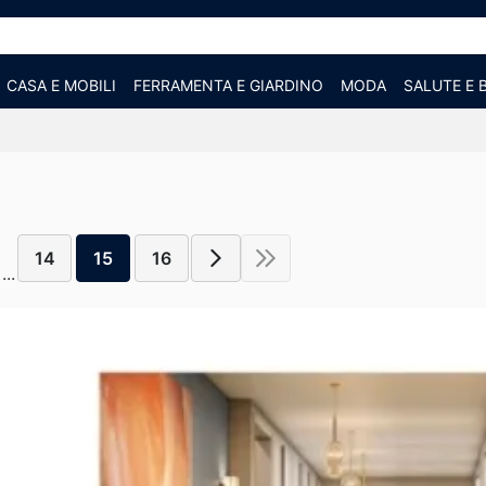
CASA E MOBILI
FERRAMENTA E GIARDINO
MODA
SALUTE E 
14
15
16
...