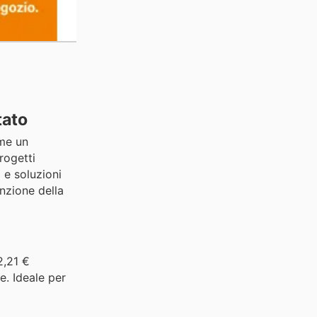
tato
ome un
rogetti
 e soluzioni
enzione della
2,21 €
e. Ideale per