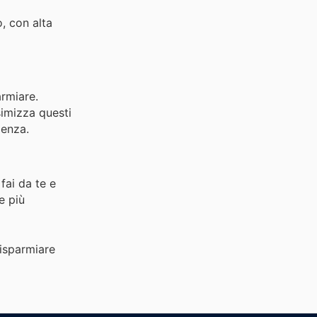
, con alta
armiare.
simizza questi
ienza.
fai da te e
e più
risparmiare