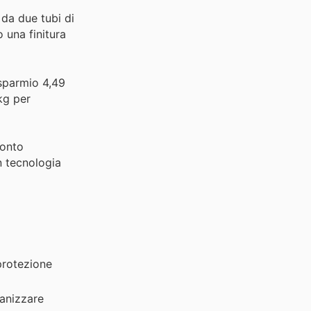
da due tubi di
o una finitura
isparmio 4,49
kg per
conto
n tecnologia
protezione
anizzare