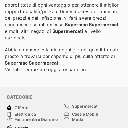
approfittate di ogni vantaggio per ottenere il miglior
rapporto qualità/prezzo. Dimenticatevi dell'aumento
dei prezzi e dell'inflazione.
vi farà avere prezzi
economici e sconti unici su
Supermac Supermercati
e molti altri negozi di
Supermercati
a livello
nazionale.
Abbiamo nuove volantino ogni giorno, quindi tornate
presto a trovarci per saperne di più sulle offerte di
Supermac Supermercati
!
Visitate
per iniziare oggi a risparmiare.
CATEGORIE
Supermercati
Offerte
Elettronica
Casa e Mobili
Ferramenta e Giardino
Moda
Salute e Bellezza
Sport e tempo libero
Più categorie