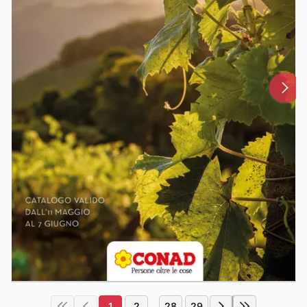
1
2
28
29