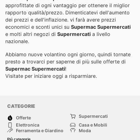
approfittate di ogni vantaggio per ottenere il miglior
rapporto qualità/prezzo. Dimenticatevi dell'aumento
dei prezzi e dell'inflazione.
vi farà avere prezzi
economici e sconti unici su
Supermac Supermercati
e molti altri negozi di
Supermercati
a livello
nazionale.
Abbiamo nuove volantino ogni giorno, quindi tornate
presto a trovarci per saperne di più sulle offerte di
Supermac Supermercati
!
Visitate
per iniziare oggi a risparmiare.
CATEGORIE
Supermercati
Offerte
Elettronica
Casa e Mobili
Ferramenta e Giardino
Moda
Salute e Bellezza
Sport e tempo libero
Più categorie