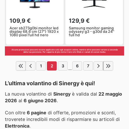
109,9 €
129,9 €
Acer sb273g0bi monitor led
Samsung monitor gaming
display 68,6 cm (27") 1920 x
odyssey g3 - g30d da 24''
1080 pixel full hd nero
full hd
Alcune promozioni possono essere applicate solo agli acquisti online, mentre altre possono variare a seconda
della tua posizione. Per saperne di più visita il loro sito Web o i canali di social media.
1
2
3
6
7
...
L’ultima volantino di Sinergy è qui!
La nuova volantino di
Sinergy
è valida dal
22 maggio
2026
al
6 giugno 2026
.
Con oltre
6 pagine
di offerte, promozioni e sconti,
troverete incredibili modi di risparmiare su articoli di
Elettronica
.