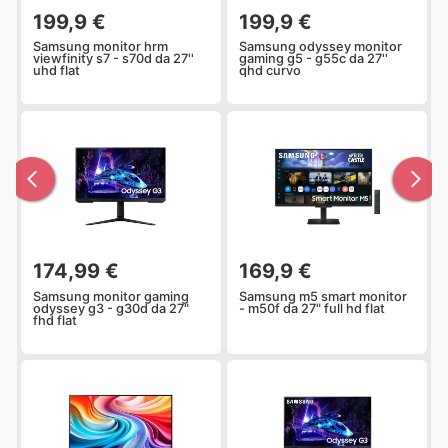
199,9 €
199,9 €
Samsung monitor hrm
Samsung odyssey monitor
viewfinity s7 - s70d da 27''
gaming g5 - g55c da 27''
uhd flat
qhd curvo
174,99 €
169,9 €
Samsung monitor gaming
Samsung m5 smart monitor
odyssey g3 - g30d da 27"
- m50f da 27" full hd flat
fhd flat