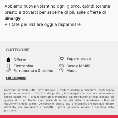
Abbiamo nuove volantino ogni giorno, quindi tornate
presto a trovarci per saperne di più sulle offerte di
Sinergy
!
Visitate
per iniziare oggi a risparmiare.
CATEGORIE
Supermercati
Offerte
Elettronica
Casa e Mobili
Ferramenta e Giardino
Moda
Salute e Bellezza
Sport e tempo libero
Più categorie
Bambini e Neonati
Animali Domestici
Altri
Copyright © 2026 Tutti i diritti riservati. È vietato copiare o riprodurre i testi senza
previo accordo scritto. "Le foto dei prodotti, le immagini e le brochure sono solo a
scopo illustrativo. I prezzi scontati provengono dai distributori ufficiali elencati su
questo sito. Le offerte sono valide da e fino alla data di scadenza o fino ad
esaurimento delle scorte. Lo scopo di questo sito è informativo e non può essere
utilizzato per rivendicare i prodotti. I prezzi possono variare a seconda della
posizione.