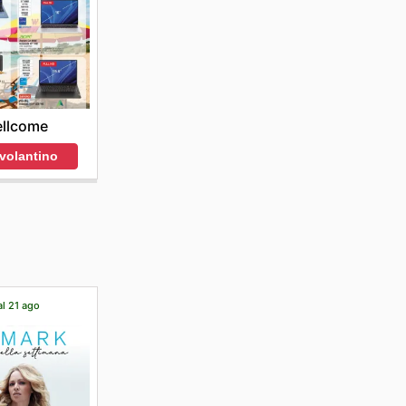
llcome
 volantino
al 21 ago