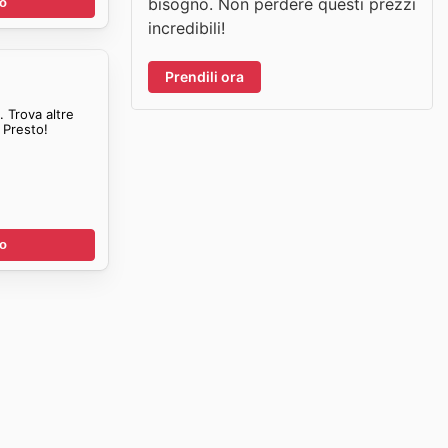
bisogno. Non perdere questi prezzi
no
incredibili!
Prendili ora
 Trova altre
 Presto!
no