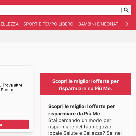
BELLEZZA
SPORT E TEMPO LIBERO
BAMBINI E NEONATI
ANIM
Scopri le migliori offerte per
 Trova altre
risparmiare su Più Me.
 Presto!
Scopri le migliori offerte per
risparmiare da Più Me
Stai cercando un modo per
no
risparmiare nel tuo negozio
locale Salute e Bellezza? Sei nel