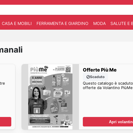
CASA E MOBILI
FERRAMENTA E GIARDINO
MODA
SALUTE E 
manali
Offerte Più Me
Scaduto
tre
Questo catalogo è scaduto.
offerte da Volantino PiùMe
Apri volanti