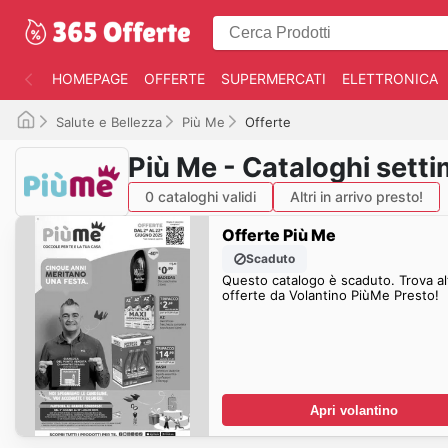
HOMEPAGE
OFFERTE
SUPERMERCATI
ELETTRONICA
Salute e Bellezza
Più Me
Offerte
Più Me - Cataloghi setti
0 cataloghi validi
Altri in arrivo presto!
Offerte Più Me
Scaduto
Questo catalogo è scaduto. Trova al
offerte da Volantino PiùMe Presto!
Apri volantino