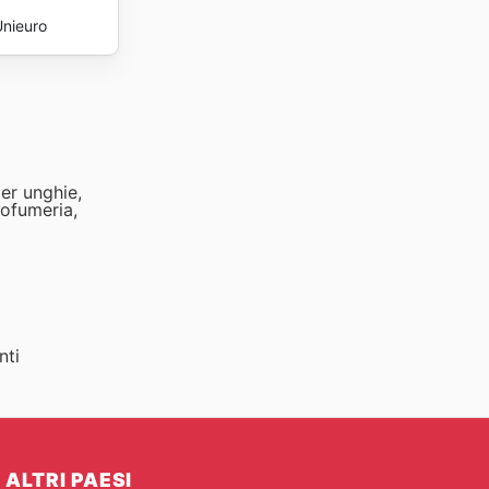
Unieuro
per unghie,
rofumeria,
nti
ALTRI PAESI