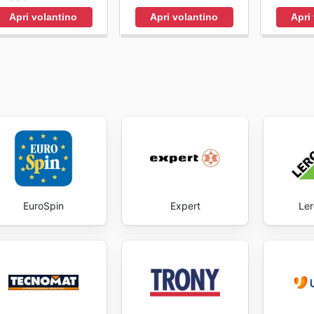
Apri volantino
Apri volantino
Apri
EuroSpin
Expert
Ler