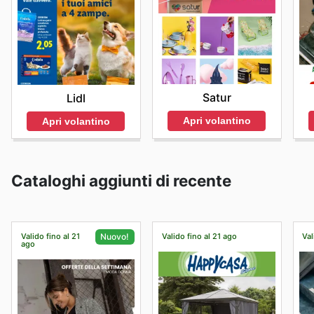
Satur
Lidl
Apri volantino
Apri volantino
Cataloghi aggiunti di recente
Valido fino al 21
Valido fino al 21 ago
Val
Nuovo!
ago