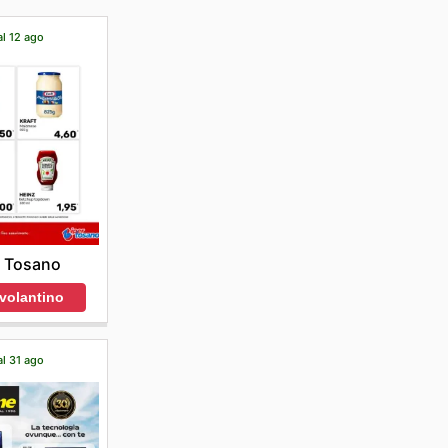
al 12 ago
r Tosano
 volantino
al 31 ago