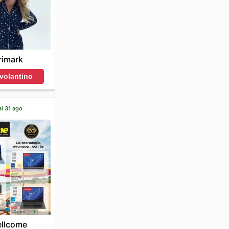
rimark
 volantino
al 31 ago
llcome