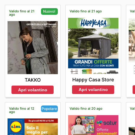
Valido fino al 21
Valido fino al 21 ago
Val
Nuovo!
ago
Happy Casa Store
TAKKO
Apri volantino
Apri volantino
Valido fino al 12
Valido fino al 20 ago
Val
Popolare
ago