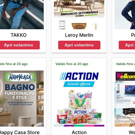
TAKKO
Leroy Merlin
P
Apri volantino
Apri volantino
Apri
ido fino al 20 ago
Valido fino al 20 ago
Valido fino 
Happy Casa Store
Action
We