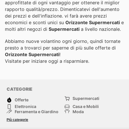
approfittate di ogni vantaggio per ottenere il miglior
rapporto qualità/prezzo. Dimenticatevi dell'aumento
dei prezzi e dell'inflazione.
vi farà avere prezzi
economici e sconti unici su
Orizzonte Supermercati
e
molti altri negozi di
Supermercati
a livello nazionale.
Abbiamo nuove volantino ogni giorno, quindi tornate
presto a trovarci per saperne di più sulle offerte di
Orizzonte Supermercati
!
Visitate
per iniziare oggi a risparmiare.
CATEGORIE
Supermercati
Offerte
Elettronica
Casa e Mobili
Ferramenta e Giardino
Moda
Salute e Bellezza
Sport e tempo libero
Più categorie
Bambini e Neonati
Animali Domestici
Altri