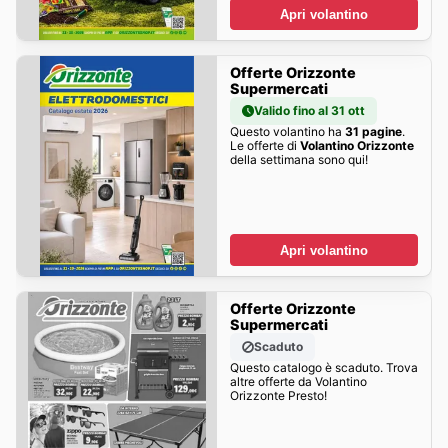
Apri volantino
Offerte Orizzonte
Supermercati
Valido fino al 31 ott
Questo volantino ha
31 pagine
.
Le offerte di
Volantino Orizzonte
della settimana sono qui!
Apri volantino
Offerte Orizzonte
Supermercati
Scaduto
Questo catalogo è scaduto. Trova
altre offerte da Volantino
Orizzonte Presto!