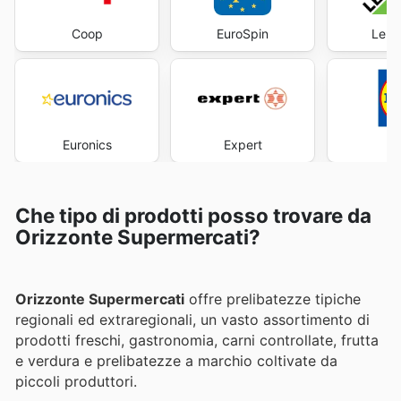
Coop
EuroSpin
Lero
Euronics
Expert
Che tipo di prodotti posso trovare da
Orizzonte Supermercati?
Orizzonte Supermercati
offre prelibatezze tipiche
regionali ed extraregionali, un vasto assortimento di
prodotti freschi, gastronomia, carni controllate, frutta
e verdura e prelibatezze a marchio coltivate da
piccoli produttori.