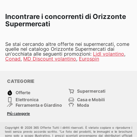
Incontrare i concorrenti di Orizzonte
Supermercati
Se stai cercando altre offerte nei supermercati, come
quelle nel catalogo Orizzonte Supermercati dai
un'occhiata alle seguenti promozioni:
Lidl volantino
,
Conad
,
MD Discount volantino
,
Eurospin
CATEGORIE
Supermercati
Offerte
Elettronica
Casa e Mobili
Ferramenta e Giardino
Moda
Salute e Bellezza
Sport e tempo libero
Più categorie
Bambini e Neonati
Animali Domestici
Altri
Copyright © 2026 365 Offerte Tutti i diritti riservati. È vietato copiare o riprodurre i
testi senza previo accordo scritto. "Le foto dei prodotti, le immagini e le brochure
sono solo a scopo illustrativo. I prezzi scontati provengono dai distributori ufficiali