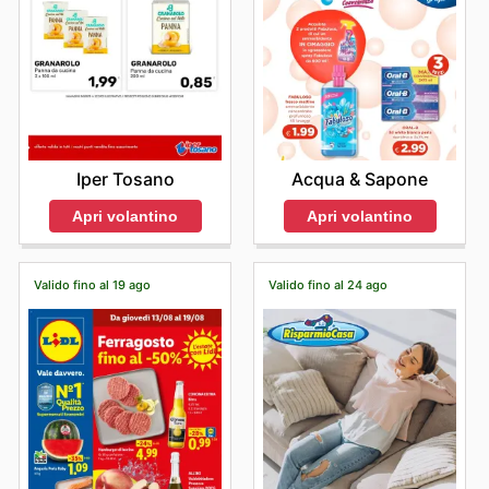
Iper Tosano
Acqua & Sapone
Apri volantino
Apri volantino
Valido fino al 19 ago
Valido fino al 24 ago