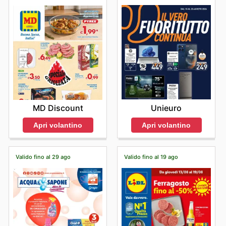
Unieuro
MD Discount
Apri volantino
Apri volantino
Valido fino al 29 ago
Valido fino al 19 ago