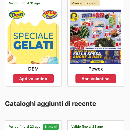
Valido fino al 31 ago
Mancano 2 giorni
DEM
Pewex
Apri volantino
Apri volantino
Cataloghi aggiunti di recente
Valido fino al 23 ago
Valido fino al 23 ago
Nuovo!