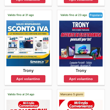
Valido fino al 31 ago
Valido fino al 23 ago
Popolare
Trony
Trony
Apri volantino
Apri volantino
Valido fino al 24 ago
Mancano 5 giorni