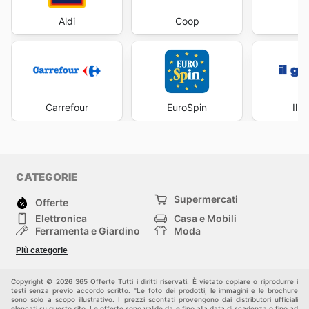
Aldi
Coop
Fa
Carrefour
EuroSpin
Il 
CATEGORIE
Supermercati
Offerte
Elettronica
Casa e Mobili
Ferramenta e Giardino
Moda
Salute e Bellezza
Sport e tempo libero
Più categorie
Bambini e Neonati
Animali Domestici
Altri
Copyright © 2026 365 Offerte Tutti i diritti riservati. È vietato copiare o riprodurre i
testi senza previo accordo scritto. "Le foto dei prodotti, le immagini e le brochure
sono solo a scopo illustrativo. I prezzi scontati provengono dai distributori ufficiali
elencati su questo sito. Le offerte sono valide da e fino alla data di scadenza o fino ad