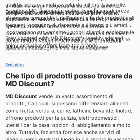
qualità-prezzo, amati e scelti da milioni di famiglie.
affidabilità a ogni esigenza di spesa, garantendo
Scegliere MD Discount significa beneficiare di prezzi
Questi brand, selezionati con cura per la loro
sempre una scelta diversificata e di prim'ordine.
altamente competitivi, dell'autenticità dei prodotti e di
popolarità e l'elevato standard qualitativo, rendono la
frequenti occasioni di risparmio sui brand più amati.
spesa quotidiana un'esperienza piacevole e
Incoraggiano attivamente i propri clienti a esplorare le
conveniente. I clienti potranno individuarli facilmente
Stay updated with MD Discount's weekly ads and
ultime novità e le promozioni in corso, sia online che
consultando i volantini settimanali, le promozioni
enjoy exclusive offers from top brands.
nei punti vendita fisici, per non perdere mai
speciali e i cataloghi online, dove vengono
un'opportunità di acquisto vantaggiosa.
costantemente presentate offerte esclusive e
imperdibili.
Vedi altro
Che tipo di prodotti posso trovare da
MD Discount?
MD Discount
vende un vasto assortimento di
prodotti, tra i quali si possono differenziare alimenti
come frutta, verdura, carne, latticini, bevande. Inoltre,
offrono prodotti per la pulizia, elettrodomestici,
utensili per la casa, opzioni di abbigliamento e molto
altro. Tuttavia, l’azienda fornisce anche servizi di
viaggio verso qualsiasi luogo in cui andare in vacanza.