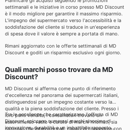
Pianificare gli acquisti seguendo le promozioni
settimanali e le iniziative in corso presso MD Discount
è il modo migliore per garantire il massimo risparmio.
L'impegno del supermercato verso l'accessibilità e la
soddisfazione del cliente si traduce in un'esperienza
di spesa dove il valore è sempre a portata di mano.
Rimani aggiornato con le offerte settimanali di MD
Discount e goditi un risparmio esclusivo ogni giorno.
Quali marchi posso trovare da MD
Discount?
MD Discount si afferma come punto di riferimento
d'eccellenza nel panorama dei supermercati italiani,
distinguendosi per un impegno costante verso la
qualità e la piena soddisfazione del cliente. Presso i
Tra le eccellenze che caratterizzano l'offerta di MD
loro punti vendita, i consumatori trovano un
Discount, spiccano numerosi marchi sinonimo di
assortimento vasto e curato di marchi rinomati, sia
innovazione, durabilità e un imbattibile rapporto
nazionali che internazionali, capaci di rispondere con