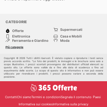
CATEGORIE
Supermercati
Offerte
Elettronica
Casa e Mobili
Ferramenta e Giardino
Moda
Salute e Bellezza
Sport e tempo libero
Più categorie
Bambini e Neonati
Animali Domestici
Altri
Copyright © 2026 Tutti i diritti riservati. È vietato copiare o riprodurre i testi senza
previo accordo scritto. "Le foto dei prodotti, le immagini e le brochure sono solo a
scopo illustrativo. I prezzi scontati provengono dai distributori ufficiali elencati su
questo sito. Le offerte sono valide da e fino alla data di scadenza o fino ad
esaurimento delle scorte. Lo scopo di questo sito è informativo e non può essere
utilizzato per rivendicare i prodotti. I prezzi possono variare a seconda della
posizione.
Contatti
Chi siamo
Termini e condizioni
Segnala il contenuto
Paesi
Informativa sui cookies
Informativa sulla privacy