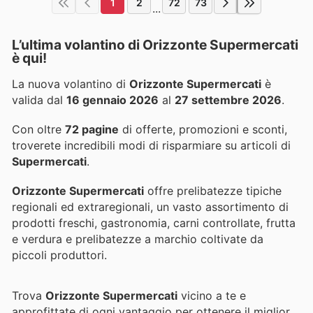
1
2
72
73
...
L’ultima volantino di Orizzonte Supermercati
è qui!
La nuova volantino di
Orizzonte Supermercati
è
valida dal
16 gennaio 2026
al
27 settembre 2026
.
Con oltre
72 pagine
di offerte, promozioni e sconti,
troverete incredibili modi di risparmiare su articoli di
Supermercati
.
Orizzonte Supermercati
offre prelibatezze tipiche
regionali ed extraregionali, un vasto assortimento di
prodotti freschi, gastronomia, carni controllate, frutta
e verdura e prelibatezze a marchio coltivate da
piccoli produttori.
Trova
Orizzonte Supermercati
vicino a te e
approfittate di ogni vantaggio per ottenere il miglior