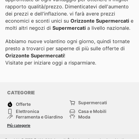
rapporto qualità/prezzo. Dimenticatevi dell'aumento
dei prezzi e dell'inflazione.
vi farà avere prezzi
economici e sconti unici su
Orizzonte Supermercati
e
molti altri negozi di
Supermercati
a livello nazionale.
Abbiamo nuove volantino ogni giorno, quindi tornate
presto a trovarci per saperne di più sulle offerte di
Orizzonte Supermercati
!
Visitate
per iniziare oggi a risparmiare.
CATEGORIE
Supermercati
Offerte
Elettronica
Casa e Mobili
Ferramenta e Giardino
Moda
Salute e Bellezza
Sport e tempo libero
Più categorie
Bambini e Neonati
Animali Domestici
Altri