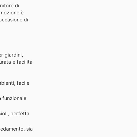
nitore di
romozione è
'occasione di
r giardini,
rata e facilità
bienti, facile
e funzionale
oli, perfetta
redamento, sia