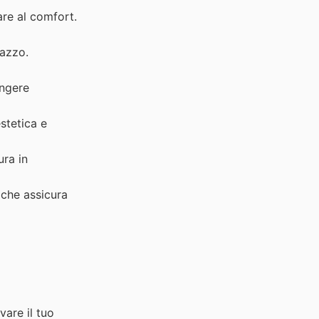
are al comfort.
razzo.
ungere
stetica e
ura in
 che assicura
vare il tuo