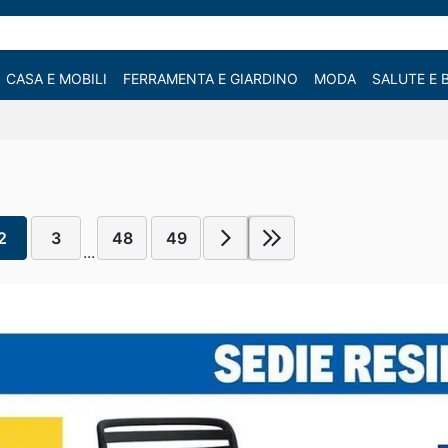
CASA E MOBILI
FERRAMENTA E GIARDINO
MODA
SALUTE E 
2
3
48
49
...