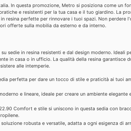
Italia. In questa promozione, Metro si posiziona come un for
 pratiche e resistenti per la tua casa e il tuo giardino. La p
n resina perfette per rinnovare i tuoi spazi. Non perdere l
iori offerte sulla mobilia da esterno e da interno.
 su sedie in resina resistenti e dal design moderno. Ideali pe
e in casa o in ufficio. La qualità della resina garantisce du
istere alle intemperie.
ia perfetta per dare un tocco di stile e praticità ai tuoi am
oderno e lineare, ideale per creare un ambiente elegante 
2.90 Comfort e stile si uniscono in questa sedia con bracci
propilene.
soluzione robusta e versatile, adatta a ogni esigenza di ar