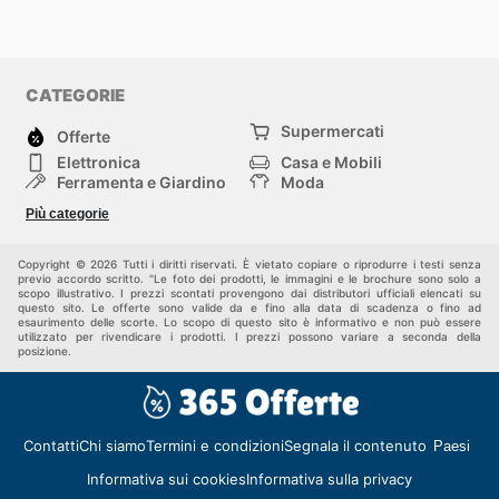
CATEGORIE
Supermercati
Offerte
Elettronica
Casa e Mobili
Ferramenta e Giardino
Moda
Salute e Bellezza
Sport e tempo libero
Più categorie
Bambini e Neonati
Animali Domestici
Altri
Copyright © 2026 Tutti i diritti riservati. È vietato copiare o riprodurre i testi senza
previo accordo scritto. "Le foto dei prodotti, le immagini e le brochure sono solo a
scopo illustrativo. I prezzi scontati provengono dai distributori ufficiali elencati su
questo sito. Le offerte sono valide da e fino alla data di scadenza o fino ad
esaurimento delle scorte. Lo scopo di questo sito è informativo e non può essere
utilizzato per rivendicare i prodotti. I prezzi possono variare a seconda della
posizione.
Contatti
Chi siamo
Termini e condizioni
Segnala il contenuto
Paesi
Informativa sui cookies
Informativa sulla privacy