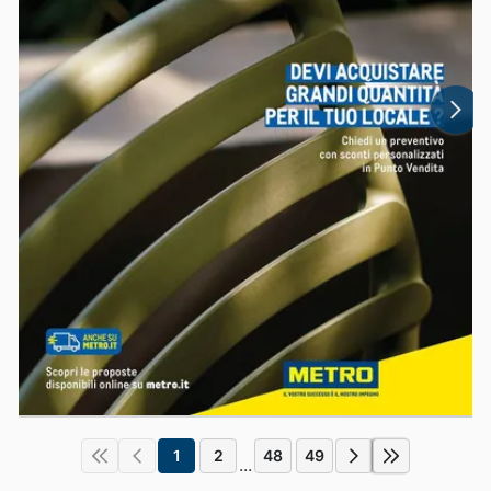
1
2
48
49
...