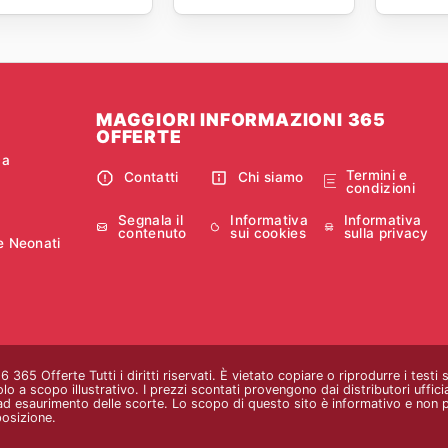
MAGGIORI INFORMAZIONI 365
OFFERTE
ca
Termini e
Contatti
Chi siamo
condizioni
Segnala il
Informativa
Informativa
contenuto
sui cookies
sulla privacy
e Neonati
365 Offerte Tutti i diritti riservati. È vietato copiare o riprodurre i testi
o a scopo illustrativo. I prezzi scontati provengono dai distributori ufficial
d esaurimento delle scorte. Lo scopo di questo sito è informativo e non pu
posizione.