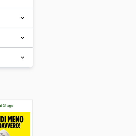
so di
ime
romozioni
Maxi
e, Italia.
bali
sta della
biare gli
everli a
al 31 ago