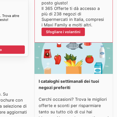
posto giusto!
Il 365 Offerte ti dà accesso a
più di 238 negozi di
 Trova altre
Supermercati in Italia, compresi
resto!
i Maxi Family e molti altri.
Sfogliare i volantini
no
I cataloghi settimanali dei tuoi
negozi preferiti
e. Su
Cerchi occasioni? Trova le migliori
rochure con
offerte e sconti per risparmiare
a selezione di
tanto su tutto ciò di cui hai
ere aggiornati