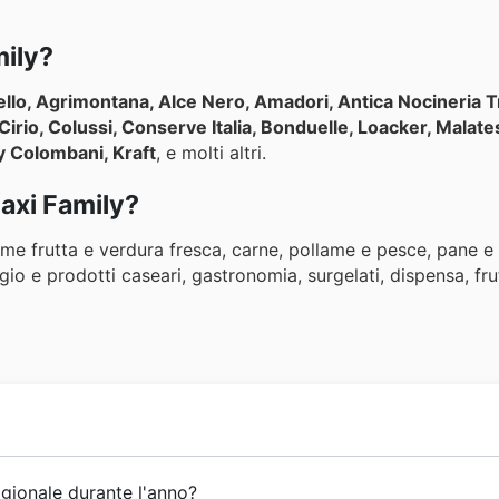
mily?
llo, Agrimontana, Alce Nero, Amadori, Antica Nocineria Tr
, Cirio, Colussi, Conserve Italia, Bonduelle, Loacker, Malat
y Colombani, Kraft
, e molti altri.
Maxi Family?
e frutta e verdura fresca, carne, pollame e pesce, pane e
ggio e prodotti caseari, gastronomia, surgelati, dispensa, fru
dall'inizio,
Maxi Family
si è posta l'obiettivo di fornire ai p
gionale durante l'anno?