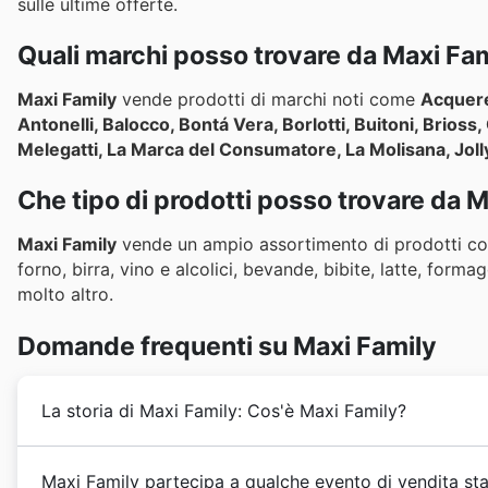
sulle ultime offerte.
Quali marchi posso trovare da Maxi Fa
Maxi Family
vende prodotti di marchi noti come
Acquere
Antonelli, Balocco, Bontá Vera, Borlotti, Buitoni, Brioss
Melegatti, La Marca del Consumatore, La Molisana, Joll
Che tipo di prodotti posso trovare da 
Maxi Family
vende un ampio assortimento di prodotti com
forno, birra, vino e alcolici, bevande, bibite, latte, forma
molto altro.
Domande frequenti su Maxi Family
La storia di Maxi Family: Cos'è Maxi Family?
Maxi Family
è stata fondata negli anni '90 in Italia. Fin 
Maxi Family partecipa a qualche evento di vendita sta