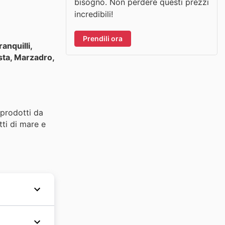
bisogno. Non perdere questi prezzi
incredibili!
Prendili ora
anquilli,
esta, Marzadro,
 prodotti da
tti di mare e
ropri