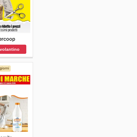
ercoop
 volantino
giorni