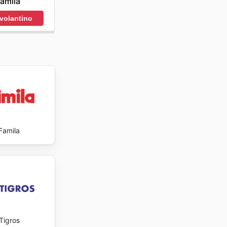
amila
 volantino
Famila
Tigros