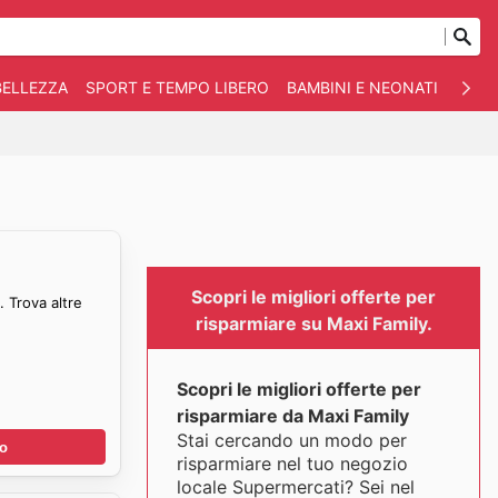
BELLEZZA
SPORT E TEMPO LIBERO
BAMBINI E NEONATI
ANIM
Scopri le migliori offerte per
 Trova altre
risparmiare su Maxi Family.
Scopri le migliori offerte per
risparmiare da Maxi Family
Stai cercando un modo per
no
risparmiare nel tuo negozio
locale Supermercati? Sei nel