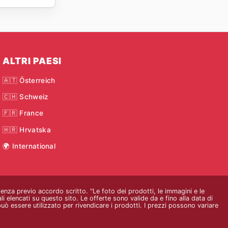
ALTRI PAESI
🇦🇹 Österreich
🇨🇭 Schweiz
🇫🇷 France
🇭🇷 Hrvatska
🌍 International
 senza previo accordo scritto. "Le foto dei prodotti, le immagini e le
i elencati su questo sito. Le offerte sono valide da e fino alla data di
ò essere utilizzato per rivendicare i prodotti. I prezzi possono variare