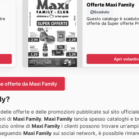
Offerte Maxi Family
Scaduto
tre
Questo catalogo è scaduto.
offerte da Super offerte P
Apri volanti
me offerte da Maxi Family
ly?
elle offerte e delle promozioni pubblicate sul sito ufficial
oni di
Maxi Family
.
Maxi Family
lancia spesso cataloghi e b
ozio online di
Maxi Family
i clienti possono trovare un'ampi
o seguendo
Maxi Family
sui social network, è possibile riman