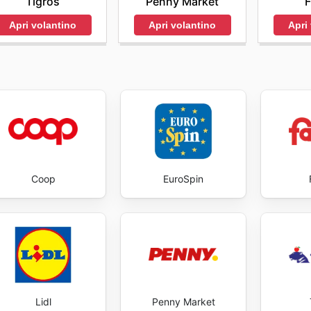
Tigros
Penny Market
F
Apri volantino
Apri volantino
Apri
Coop
EuroSpin
Lidl
Penny Market