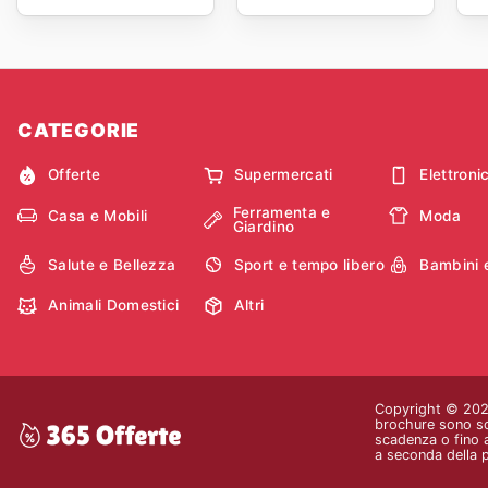
CATEGORIE
Offerte
Supermercati
Elettroni
Ferramenta e
Casa e Mobili
Moda
Giardino
Salute e Bellezza
Sport e tempo libero
Bambini 
Animali Domestici
Altri
Copyright © 2026 
brochure sono sol
scadenza o fino a
a seconda della 