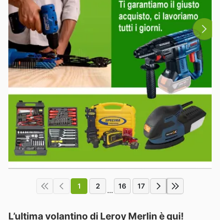
1
2
16
17
...
L’ultima volantino di Leroy Merlin è qui!