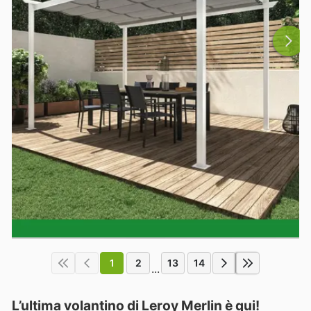
1
2
13
14
...
L’ultima volantino di Leroy Merlin è qui!