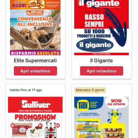
Elite Supermercati
Il Gigante
Apri volantino
Apri volantino
Valido fino al 17 ago
Mancano 5 giorni