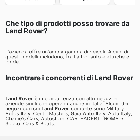
Che tipo di prodotti posso trovare da
Land Rover?
L'azienda offre un'ampia gamma di veicoli. Alcuni di
questi modelli includono, tra l'altro, auto elettriche e
ibride.
Incontrare i concorrenti di Land Rover
Land Rover
è in concorrenza con altri negozi e
aziende simili che operano anche in Italia. Alcuni dei
negozi con cui
Land Rover
compete sono Military
Autos Italy, Centri Masters, Gaia Auto Italy, Auto Italy,
Charlie's Cars, Autostore, CARLEADER.IT ROMA e
Soccol Cars & Boats.