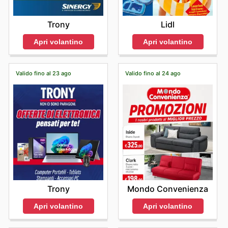
Lidl
Trony
Apri volantino
Apri volantino
Valido fino al 23 ago
Valido fino al 24 ago
Trony
Mondo Convenienza
Apri volantino
Apri volantino