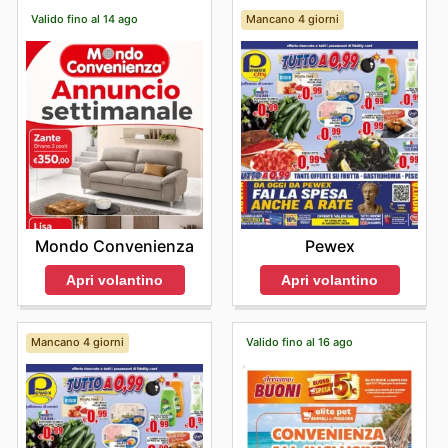
Valido fino al 14 ago
Mancano 4 giorni
Mondo Convenienza
Pewex
Apri volantino
Apri volantino
Mancano 4 giorni
Valido fino al 16 ago