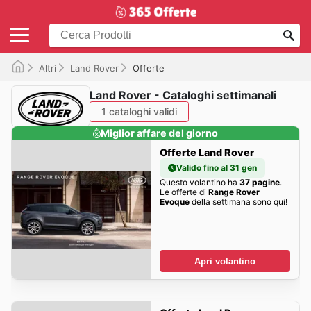
Altri
Land Rover
Offerte
Land Rover - Cataloghi settimanali
1 cataloghi validi
Miglior affare del giorno
Offerte Land Rover
Valido fino al 31 gen
Questo volantino ha
37 pagine
.
Le offerte di
Range Rover
Evoque
della settimana sono qui!
Apri volantino