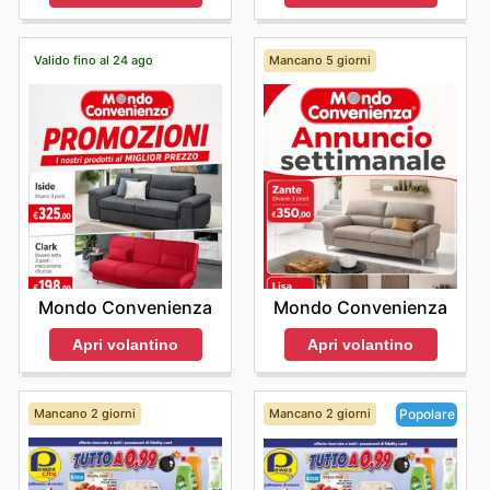
Valido fino al 24 ago
Mancano 5 giorni
Mondo Convenienza
Mondo Convenienza
Apri volantino
Apri volantino
Mancano 2 giorni
Mancano 2 giorni
Popolare