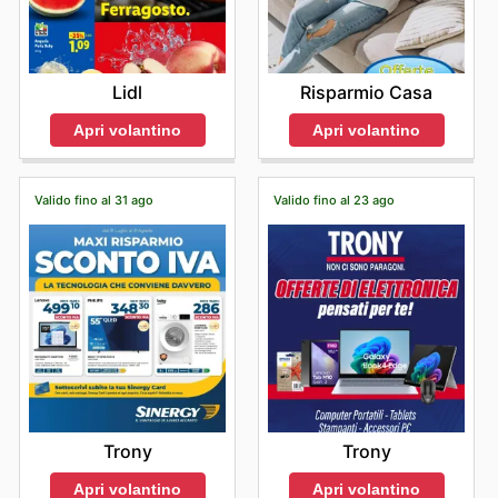
Lidl
Risparmio Casa
Apri volantino
Apri volantino
Valido fino al 31 ago
Valido fino al 23 ago
Trony
Trony
Apri volantino
Apri volantino