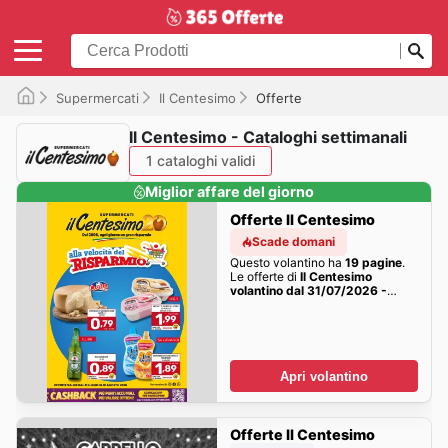
Supermercati
Il Centesimo
Offerte
Il Centesimo - Cataloghi settimanali
1 cataloghi validi
Miglior affare del giorno
Offerte Il Centesimo
Scade domani
Questo volantino ha
19 pagine
.
Le offerte di
Il Centesimo
volantino dal 31/07/2026 -
online Offerte
della settimana
sono qui!
Apri volantino
Offerte Il Centesimo