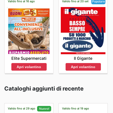
Valido fino al 16 ago
Valido fino al 20 set
Popolare
Elite Supermercati
Il Gigante
Apri volantino
Apri volantino
Cataloghi aggiunti di recente
Valido fino al 29 ago
Valido fino al 19 ago
Nuovo!