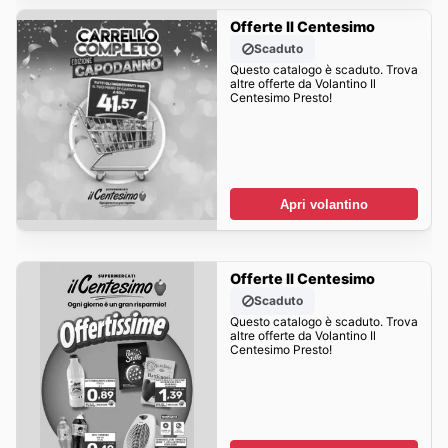
Offerte Il Centesimo
Scaduto
Questo catalogo è scaduto. Trova
altre offerte da Volantino Il
Centesimo Presto!
Apri volantino
Offerte Il Centesimo
Scaduto
Questo catalogo è scaduto. Trova
altre offerte da Volantino Il
Centesimo Presto!