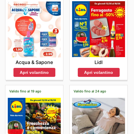
Lidl
Acqua & Sapone
Apri volantino
Apri volantino
Valido fino al 19 ago
Valido fino al 24 ago