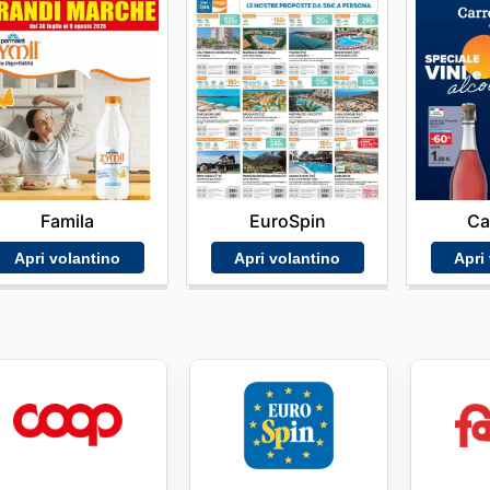
Famila
Ca
EuroSpin
Apri volantino
Apri
Apri volantino