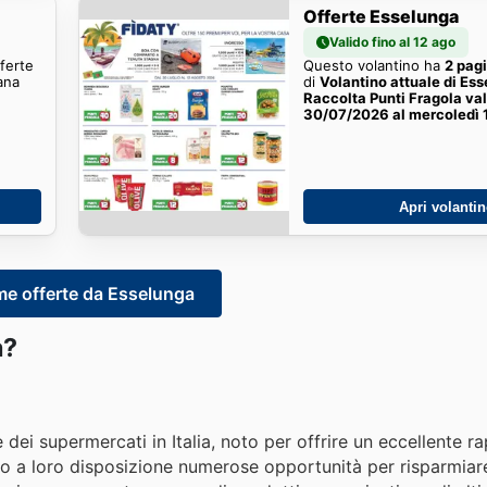
Offerte Esselunga
Valido fino al 12 ago
fferte
Questo volantino ha
2 pag
ana
di
Volantino attuale di Ess
Raccolta Punti Fragola val
30/07/2026 al mercoledì
della settimana sono qui!
Apri volanti
me offerte da Esselunga
a?
dei supermercati in Italia, noto per offrire un eccellente r
no a loro disposizione numerose opportunità per risparmiar