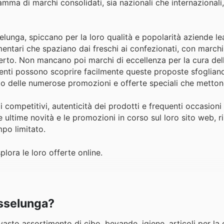
gamma di marchi consolidati, sia nazionali che internazional
selunga, spiccano per la loro qualità e popolarità aziende le
mentari che spaziano dai freschi ai confezionati, con marchi
offerto. Non mancano poi marchi di eccellenza per la cura del
clienti possono scoprire facilmente queste proposte sfogliand
do delle numerose promozioni e offerte speciali che mettono 
 competitivi, autenticità dei prodotti e frequenti occasioni
le ultime novità e le promozioni in corso sul loro sito web,
mpo limitato.
lora le loro offerte online.
Esselunga?
asto assortimento di cibo, bevande, igiene, articoli per la c