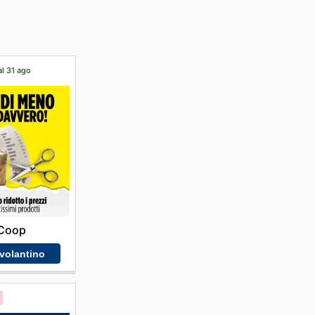
ffrire.
i, con
, dai
isponibili
enza per
mensili,
nte queste
volantino
zioni e
 chi
al 31 ago
ni di
o sito
Coop
 volantino