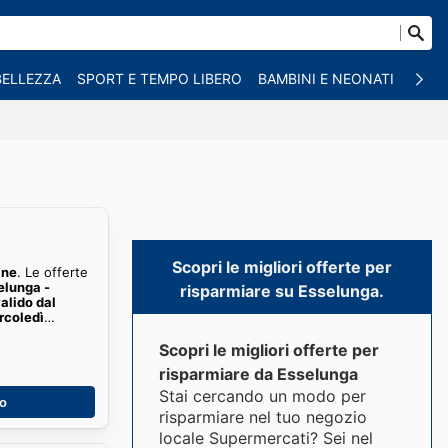
BELLEZZA
SPORT E TEMPO LIBERO
BAMBINI E NEONATI
ANIM
Scopri le migliori offerte per
ine
. Le offerte
elunga -
risparmiare su Esselunga.
alido dal
rcoledì
a sono qui!
Scopri le migliori offerte per
risparmiare da Esselunga
Stai cercando un modo per
no
risparmiare nel tuo negozio
locale Supermercati? Sei nel