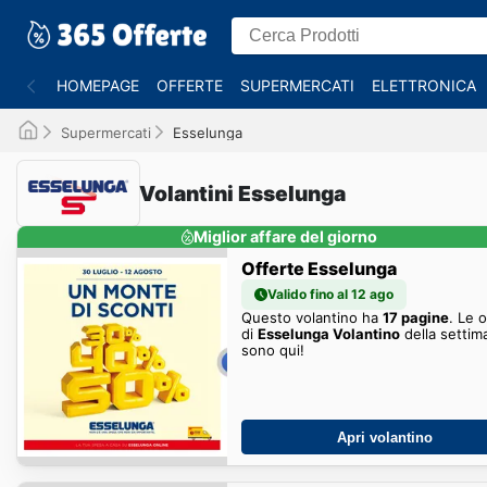
HOMEPAGE
OFFERTE
SUPERMERCATI
ELETTRONICA
Supermercati
Esselunga
Volantini Esselunga
Miglior affare del giorno
Offerte Esselunga
Valido fino al 12 ago
Questo volantino ha
17 pagine
. Le 
di
Esselunga Volantino
della settim
sono qui!
Apri volantino