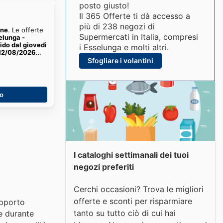
posto giusto!
Il 365 Offerte ti dà accesso a
più di 238 negozi di
ine
. Le offerte
Supermercati in Italia, compresi
elunga -
ido dal giovedì
i Esselunga e molti altri.
 12/08/2026
Sfogliare i volantini
no
I cataloghi settimanali dei tuoi
negozi preferiti
Cerchi occasioni? Trova le migliori
offerte e sconti per risparmiare
apporto
tanto su tutto ciò di cui hai
e durante