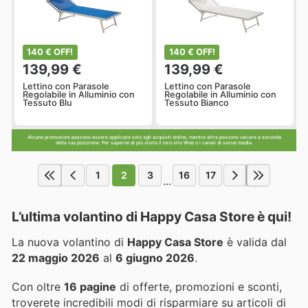
140 € OFF!
140 € OFF!
139,99 €
139,99 €
Lettino con Parasole
Lettino con Parasole
Regolabile in Alluminio con
Regolabile in Alluminio con
Tessuto Blu
Tessuto Bianco
Alcune promozioni possono essere applicate solo agli acquisti online, mentre altre possono variare a seconda
della tua posizione. Per saperne di più visita il loro sito Web o i canali di social media.
1
2
3
16
17
...
L’ultima volantino di Happy Casa Store è qui!
La nuova volantino di
Happy Casa Store
è valida dal
22 maggio 2026
al
6 giugno 2026
.
Con oltre
16 pagine
di offerte, promozioni e sconti,
troverete incredibili modi di risparmiare su articoli di