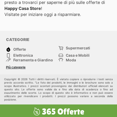
presto a trovarci per saperne di più sulle offerte di
Happy Casa Store
!
Visitate
per iniziare oggi a risparmiare.
CATEGORIE
Supermercati
Offerte
Elettronica
Casa e Mobili
Ferramenta e Giardino
Moda
Salute e Bellezza
Sport e tempo libero
Più categorie
Bambini e Neonati
Animali Domestici
Altri
Copyright © 2026 Tutti i diritti riservati. È vietato copiare o riprodurre i testi senza
previo accordo scritto. "Le foto dei prodotti, le immagini e le brochure sono solo a
scopo illustrativo. I prezzi scontati provengono dai distributori ufficiali elencati su
questo sito. Le offerte sono valide da e fino alla data di scadenza o fino ad
esaurimento delle scorte. Lo scopo di questo sito è informativo e non può essere
utilizzato per rivendicare i prodotti. I prezzi possono variare a seconda della
posizione.