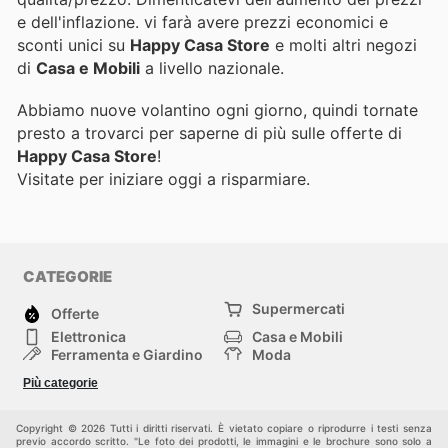
e dell'inflazione.
vi farà avere prezzi economici e
sconti unici su
Happy Casa Store
e molti altri negozi
di
Casa e Mobili
a livello nazionale.
Abbiamo nuove volantino ogni giorno, quindi tornate
presto a trovarci per saperne di più sulle offerte di
Happy Casa Store
!
Visitate
per iniziare oggi a risparmiare.
CATEGORIE
Supermercati
Offerte
Elettronica
Casa e Mobili
Ferramenta e Giardino
Moda
Salute e Bellezza
Sport e tempo libero
Più categorie
Bambini e Neonati
Animali Domestici
Altri
Copyright © 2026 Tutti i diritti riservati. È vietato copiare o riprodurre i testi senza
previo accordo scritto. "Le foto dei prodotti, le immagini e le brochure sono solo a