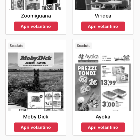
Zoomiguana
Viridea
Apri volantino
Apri volantino
Scaduto
Scaduto
Moby Dick
Ayoka
Apri volantino
Apri volantino