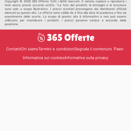
Copyright © 2026 365 Offerte Tutti i diritti riservati. È vietato copiare o riprodurre i
testi senza previo accordo scritto. "Le foto dei prodotti, le immagini e le brochure
sono solo a scopo illustrativo. I prezzi scontati provengono dai distributori ufficiali
elencati su questo sito. Le offerte sono valide da e fino alla data di scadenza o fino ad
esaurimento delle scorte. Lo scopo di questo sito è informativo e non può essere
utilizzato per rivendicare i prodotti. I prezzi possono variare a seconda della
posizione.
Contatti
Chi siamo
Termini e condizioni
Segnala il contenuto
Paesi
Informativa sui cookies
Informativa sulla privacy