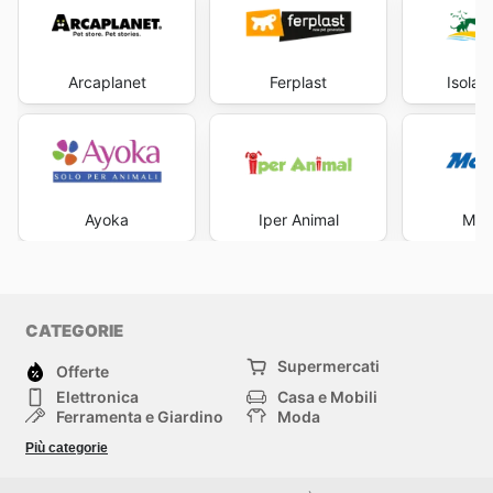
Arcaplanet
Ferplast
Isola 
Ayoka
Iper Animal
Mob
CATEGORIE
Supermercati
Offerte
Elettronica
Casa e Mobili
Ferramenta e Giardino
Moda
Salute e Bellezza
Sport e tempo libero
Più categorie
Bambini e Neonati
Animali Domestici
Altri