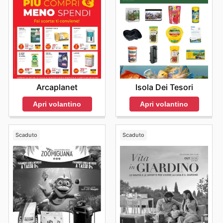
Arcaplanet
Isola Dei Tesori
Apri volantino
Apri volantino
Scaduto
Scaduto