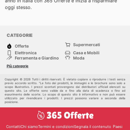
anno in Italia con 365 Offerte e inizia a risparmiare
oggi stesso.
CATEGORIE
Supermercati
Offerte
Elettronica
Casa e Mobili
Ferramenta e Giardino
Moda
Salute e Bellezza
Sport e tempo libero
Più categorie
Bambini e Neonati
Animali Domestici
Altri
Copyright © 2026 Tutti i diritti riservati. È vietato copiare o riprodurre i testi senza
previo accordo scritto. "Le foto dei prodotti, le immagini e le brochure sono solo a
scopo illustrativo. I prezzi scontati provengono dai distributori ufficiali elencati su
questo sito. Le offerte sono valide da e fino alla data di scadenza o fino ad
esaurimento delle scorte. Lo scopo di questo sito è informativo e non può essere
utilizzato per rivendicare i prodotti. I prezzi possono variare a seconda della
posizione.
Contatti
Chi siamo
Termini e condizioni
Segnala il contenuto
Paesi