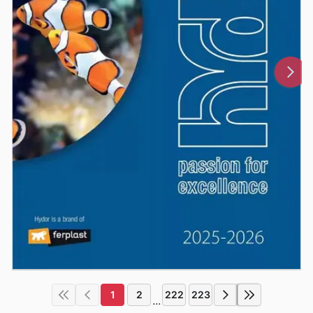
1
2
222
223
...