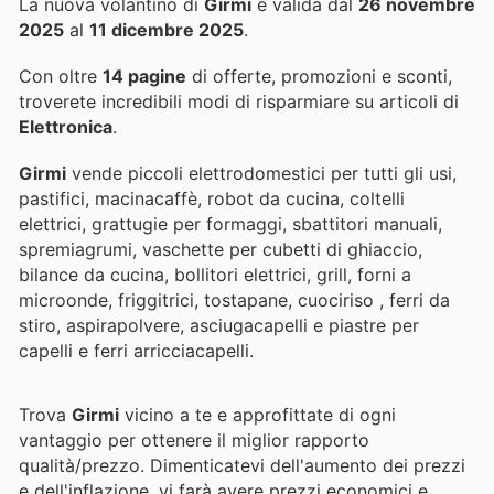
La nuova volantino di
Girmi
è valida dal
26 novembre
2025
al
11 dicembre 2025
.
Con oltre
14 pagine
di offerte, promozioni e sconti,
troverete incredibili modi di risparmiare su articoli di
Elettronica
.
Girmi
vende piccoli elettrodomestici per tutti gli usi,
pastifici, macinacaffè, robot da cucina, coltelli
elettrici, grattugie per formaggi, sbattitori manuali,
spremiagrumi, vaschette per cubetti di ghiaccio,
bilance da cucina, bollitori elettrici, grill, forni a
microonde, friggitrici, tostapane, cuociriso , ferri da
stiro, aspirapolvere, asciugacapelli e piastre per
capelli e ferri arricciacapelli.
Trova
Girmi
vicino a te e approfittate di ogni
vantaggio per ottenere il miglior rapporto
qualità/prezzo. Dimenticatevi dell'aumento dei prezzi
e dell'inflazione.
vi farà avere prezzi economici e