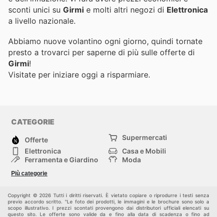
sconti unici su
Girmi
e molti altri negozi di
Elettronica
a livello nazionale.
Abbiamo nuove volantino ogni giorno, quindi tornate
presto a trovarci per saperne di più sulle offerte di
Girmi
!
Visitate
per iniziare oggi a risparmiare.
CATEGORIE
Supermercati
Offerte
Elettronica
Casa e Mobili
Ferramenta e Giardino
Moda
Salute e Bellezza
Sport e tempo libero
Più categorie
Bambini e Neonati
Animali Domestici
Altri
Copyright © 2026 Tutti i diritti riservati. È vietato copiare o riprodurre i testi senza
previo accordo scritto. "Le foto dei prodotti, le immagini e le brochure sono solo a
scopo illustrativo. I prezzi scontati provengono dai distributori ufficiali elencati su
questo sito. Le offerte sono valide da e fino alla data di scadenza o fino ad