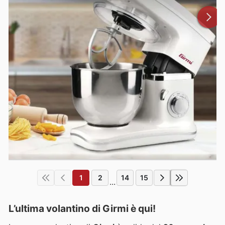
1
2
14
15
...
L’ultima volantino di Girmi è qui!