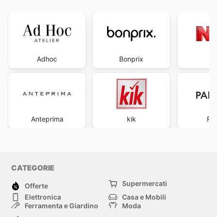
Adhoc
Bonprix
Anteprima
kik
Pa
CATEGORIE
Supermercati
Offerte
Elettronica
Casa e Mobili
Ferramenta e Giardino
Moda
Salute e Bellezza
Sport e tempo libero