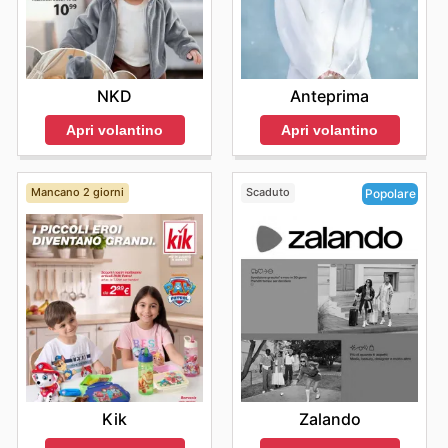
Anteprima
NKD
Apri volantino
Apri volantino
Mancano 2 giorni
Scaduto
Popolare
Kik
Zalando