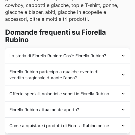
cowboy, cappotti e giacche, top e T-shirt, gonne,
giacche e blazer, abiti, giacche in ecopelle e
accessori, oltre a molti altri prodotti.
Domande frequenti su Fiorella
Rubino
La storia di Fiorella Rubino: Cos'è Fiorella Rubino?
Fiorella Rubino
vanta un'esperienza pluriennale nel
Fiorella Rubino partecipa a qualche evento di
mercato della moda in Italia.
vendita stagionale durante l'anno?
Sì, Fiorella Rubino partecipa attivamente a
saldi
Offerte speciali, volantini e sconti in Fiorella Rubino
stagionali
ed
offerte speciali
durante tutto l'anno,
proprio come troverai qui sul nostro sito. Puoi aspettarti
Fiorella Rubino
è un marchio italiano di fast
fashion
con
promozioni entusiasmanti in occasione di eventi come i
Fiorella Rubino attualmente aperto?
uno stile allegro, urbano e alla moda, dedicato alle
saldi primaverili
, i
saldi estivi
, le promozioni
Back to
donne con taglie superiori alla 46. Presente sul territorio
School
, gli sconti autunnali e i
saldi invernali
. Inoltre,
Fiorella Rubino
apre le porte tutti i giorni dalle 11:00 alle
italiano con oltre 200 punti vendita, il marchio vanta la
Come acquistare i prodotti di Fiorella Rubino online
durante il periodo delle festività, come il
Natale
e il
22:00.
più estesa rete di vendita in Italia dedicata alla
Capodanno
, potrai scoprire incredibili
sconti
e
coupon